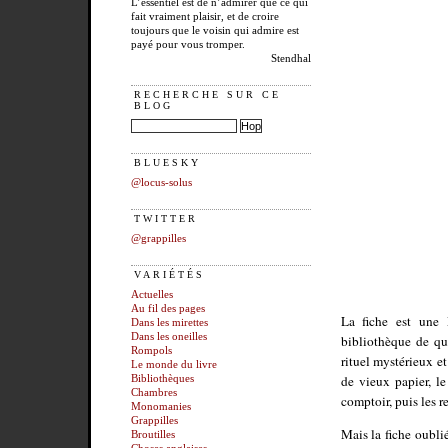
L’essentiel est de n’admirer que ce qui
fait vraiment plaisir, et de croire
toujours que le voisin qui admire est
payé pour vous tromper.
Stendhal
RECHERCHE SUR CE
BLOG
BLUESKY
@locus-solus
TWITTER
@grappilles
VARIÉTÉS
Actuelles
Au fil des pages
La fiche est une 
Dans les mirettes
Dans les oneilles
bibliothèque de qua
Rompols
rituel mystérieux e
Le monde du livre
de vieux papier, le
Bibliothèques
Chambres
comptoir, puis les 
Monomanies
Grappilles
Mais la fiche oubli
Broutilles