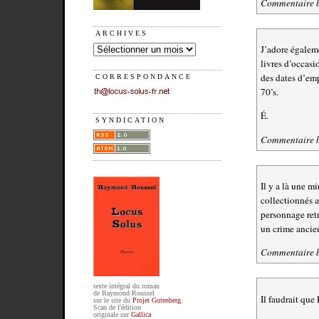
Commentaire 
ARCHIVES
J’adore égaleme
livres d’occasi
des dates d’emp
CORRESPONDANCE
70’s.
É.
SYNDICATION
Commentaire 
Il y a là une m
collectionnés a
personnage retr
un crime ancie
Commentaire 
texte intégral du roman
de Raymond Roussel
Il faudrait que
sur le site du
Projet Gutenberg
.
Scan de l'édition
originale sur
Gallica
.