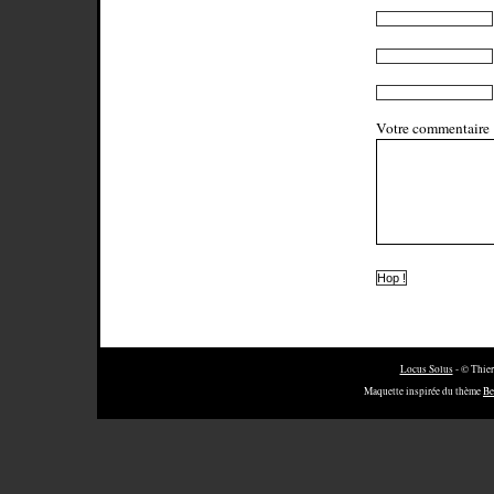
Votre commentaire
Locus Solus
- © Thier
Maquette inspirée du thème
Be