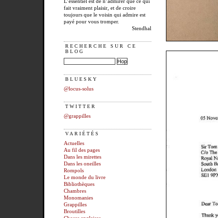
L’essentiel est de n’admirer que ce qui
fait vraiment plaisir, et de croire
toujours que le voisin qui admire est
payé pour vous tromper.
Stendhal
RECHERCHE SUR CE
BLOG
BLUESKY
@locus-solus
TWITTER
@grappilles
VARIÉTÉS
Actuelles
Au fil des pages
Dans les mirettes
Dans les oneilles
Rompols
Le monde du livre
Bibliothèques
Chambres
Monomanies
Grappilles
Broutilles