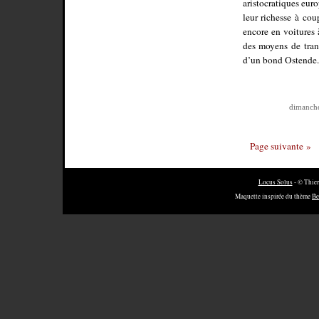
aristocratiques eur
leur richesse à cou
encore en voitures 
des moyens de tran
d’un bond Ostende.
dimanche
Page suivante »
Locus Solus
- © Thier
Maquette inspirée du thème
Be