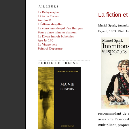
AILLEURS
Le Bathyscaphe
La fiction e
L'Oie de Cravan
Antoine P.
L'Éditeur singulier
Muriel Spark,
Intentio
Le vieux monde qui n'en finit pas
Fayard, 1983. Rééd. Ga
Pour quinze minutes d'amour
Le Divan fumoir bohémien
Ace Jet 170
Le Visage vert
Point of Departure
SORTIE DE PRESSE
recommandant de ne
assez vite l’associ
multiplient, propres