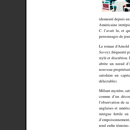
(demeuré depuis un 
Américaine intrépid
C. l’avait lu, et q
personnages de jeun
Le roman d’Arnold 
Savoy
), fréquenté p
stylé et discrétion.
abrite un nœud d’i
nouveau propriétair
satisfaire un capri
délectable).
Mêlant mystère, sat
comme d’un décor, 
l’observation de sa
anglaises et améri
intrigue fertile e
d’empoisonnement, i
rend enfin témoins 