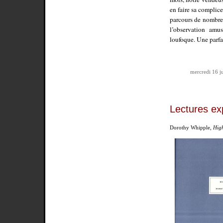
en faire sa complice
parcours de nombreu
l’observation am
loufoque. Une parfai
mercredi 16 ju
Lectures ex
Dorothy Whipple,
Hig