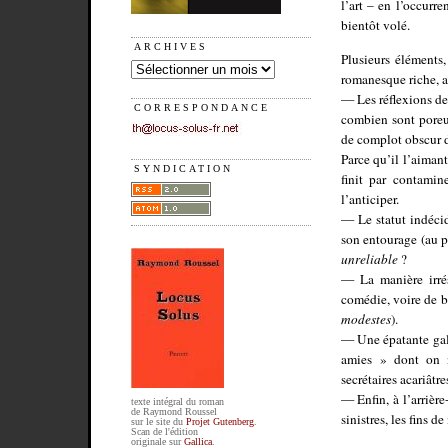
l’art – en l’occurre
bientôt volé.
ARCHIVES
Plusieurs éléments
romanesque riche, a
— Les réflexions de 
CORRESPONDANCE
combien sont poreus
de complot obscur do
Parce qu’il l’aiman
SYNDICATION
finit par contamin
l’anticiper.
— Le statut indécid
son entourage (au p
unreliable
?
— La manière irrés
comédie, voire de bu
modestes
).
— Une épatante gale
amies » dont on ne
secrétaires acariâtre
— Enfin, à l’arrièr
texte intégral du roman
de Raymond Roussel
sinistres, les fins d
sur le site du
Projet Gutenberg
.
Scan de l'édition
originale sur
Gallica
.