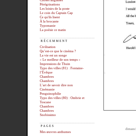
Choses anglaises
Pérégrinations
Les loisirs de la poste
Le coin du Captain Cap
Ce qu'ils lisent
À la brocante
Typomanie
La poésie ce matin
RÉCEMMENT
Civilisation
Qu’est-ce que le cinéma ?
La vie est un songe
« Le meilleur de son temps »
Impressions de Thuin
Typo des villes (81) : Fontaine-
l’Évêque
Chambres
Chambres
L’art de savoir dire non
Cinémanie
Penguinophilie
Typo des villes (80) : Ombrie et
Toscane
Chambres
Chambres
Snobissimo
PAGES
dimanch
Mes œuvres anthumes