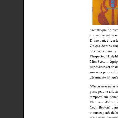
excentrique de pro
alloue une petite r
D’une part, elle a l
Or, ces dessins tr
observées sans y p
l’inspecteur Delphi
Miss Seeton, équipé
impossibles et de d
son sens par un str
désarmante fait qu’e
Miss Seeton au ser
passage, une allus
remporte un conc
l’honneur d’être p
Cecil Beaton) dans
atours et parée de b
mois, notre vendeus