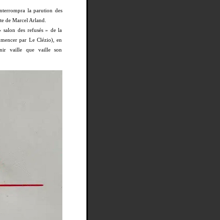
nterrompra la parution des
ite de Marcel Arland.
 salon des refusés » de la
ommencer par Le Clézio), en
enir vaille que vaille son