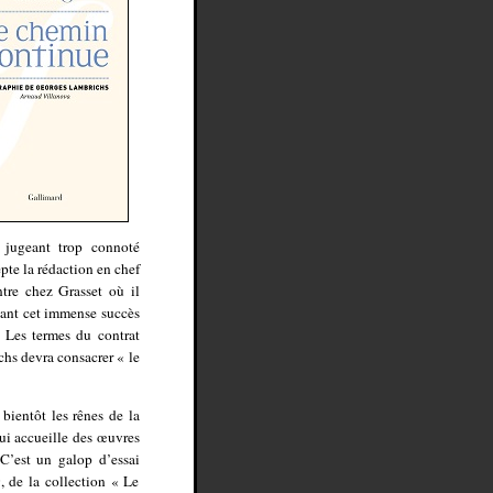
 jugeant trop connoté
pte la rédaction en chef
ntre chez Grasset où il
evant cet immense succès
. Les termes du contrat
chs devra consacrer « le
ientôt les rênes de la
qui accueille des œuvres
 C’est un galop d’essai
, de la collection « Le