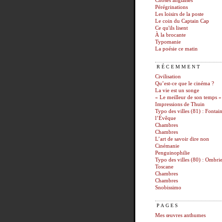
Choses anglaises
Pérégrinations
Les loisirs de la poste
Le coin du Captain Cap
Ce qu'ils lisent
À la brocante
Typomanie
La poésie ce matin
RÉCEMMENT
Civilisation
Qu’est-ce que le cinéma ?
La vie est un songe
« Le meilleur de son temps »
Impressions de Thuin
Typo des villes (81) : Fontai
l’Évêque
Chambres
Chambres
L’art de savoir dire non
Cinémanie
Penguinophilie
Typo des villes (80) : Ombrie
Toscane
Chambres
Chambres
Snobissimo
PAGES
Mes œuvres anthumes