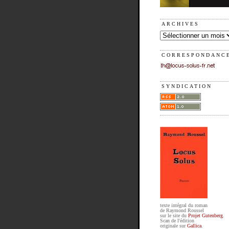
ARCHIVES
CORRESPONDANC
SYNDICATION
texte intégral du roman
de Raymond Roussel
sur le site du
Projet Gutenberg
.
Scan de l'édition
originale sur
Gallica
.