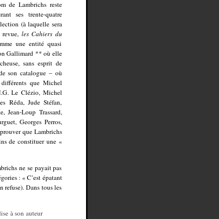
om de Lambrichs reste
rant ses trente-quatre
lection (à laquelle sera
e revue,
les Cahiers du
mme une entité quasi
on Gallimard ** où elle
cheuse, sans esprit de
 de son catalogue – où
 différents que Michel
M.G. Le Clézio, Michel
es Réda, Jude Stéfan,
e, Jean-Loup Trassard,
rguet, Georges Perros,
 à prouver que Lambrichs
ins de constituer une «
brichs ne se payait pas
gories : « C’est épatant
on refuse). Dans tous les
dise à son auteur