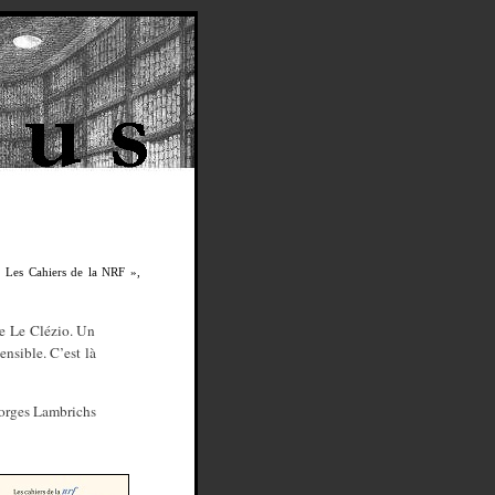
« Les Cahiers de la NRF »,
de Le Clézio. Un
ensible. C’est là
orges Lambrichs