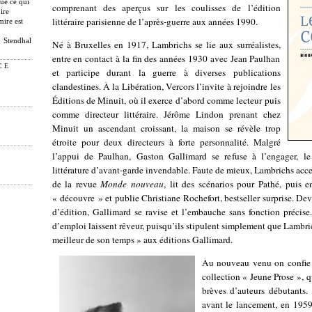
que ce qui
comprenant des aperçus sur les coulisses de l’édition
ire
littéraire parisienne de l’après-guerre aux années 1990.
mire est
Stendhal
Né à Bruxelles en 1917, Lambrichs se lie aux surréalistes,
entre en contact à la fin des années 1930 avec Jean Paulhan
CE
et participe durant la guerre à diverses publications
clandestines. À la Libération, Vercors l’invite à rejoindre les
Éditions de Minuit, où il exerce d’abord comme lecteur puis
comme directeur littéraire. Jérôme Lindon prenant chez
Minuit un ascendant croissant, la maison se révèle trop
étroite pour deux directeurs à forte personnalité. Malgré
l’appui de Paulhan, Gaston Gallimard se refuse à l’engager, le
littérature d’avant-garde invendable. Faute de mieux, Lambrichs acce
de la revue
Monde nouveau
, lit des scénarios pour Pathé, puis e
« découvre » et publie Christiane Rochefort, bestseller surprise. D
d’édition, Gallimard se ravise et l’embauche sans fonction précise
d’emploi laissent rêveur, puisqu’ils stipulent simplement que Lambri
meilleur de son temps » aux éditions Gallimard.
Au nouveau venu on confie b
collection « Jeune Prose », 
brèves d’auteurs débutants.
avant le lancement, en 1959