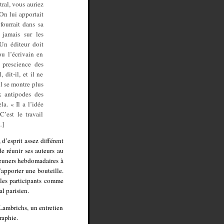
tral, vous auriez
 On lui apportait
fourrait dans sa
t jamais sur les
 Un éditeur doit
ou l’écrivain en
 prescience des
 dit-il, et il ne
il se montre plus
ux antipodes des
la. « Il a l’idée
C’est le travail
…]
d’esprit assez différent
de réunir ses auteurs au
jeuners hebdomadaires à
’apporter une bouteille.
 les participants comme
l parisien.
Lambrichs, un entretien
raphie.