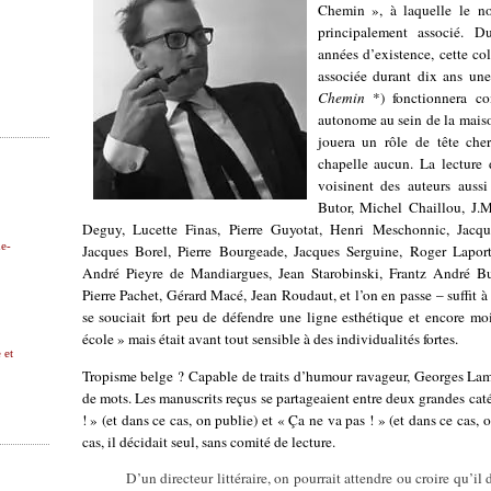
Chemin », à laquelle le n
principalement associé. Du
années d’existence, cette col
associée durant dix ans un
Chemin
*) fonctionnera co
autonome au sein de la mais
jouera un rôle de tête cher
chapelle aucun. La lecture
voisinent des auteurs aussi
Butor, Michel Chaillou, J.
Deguy, Lucette Finas, Pierre Guyotat, Henri Meschonnic, Jacqu
ne-
Jacques Borel, Pierre Bourgeade, Jacques Serguine, Roger Laport
André Pieyre de Mandiargues, Jean Starobinski, Frantz André Bu
Pierre Pachet, Gérard Macé, Jean Roudaut, et l’on en passe – suffit
se souciait fort peu de défendre une ligne esthétique et encore mo
école » mais était avant tout sensible à des individualités fortes.
 et
Tropisme belge ? Capable de traits d’humour ravageur, Georges Lam
de mots. Les manuscrits reçus se partageaient entre deux grandes caté
! » (et dans ce cas, on publie) et « Ça ne va pas ! » (et dans ce cas, 
cas, il décidait seul, sans comité de lecture.
D’un directeur littéraire, on pourrait attendre ou croire qu’il 