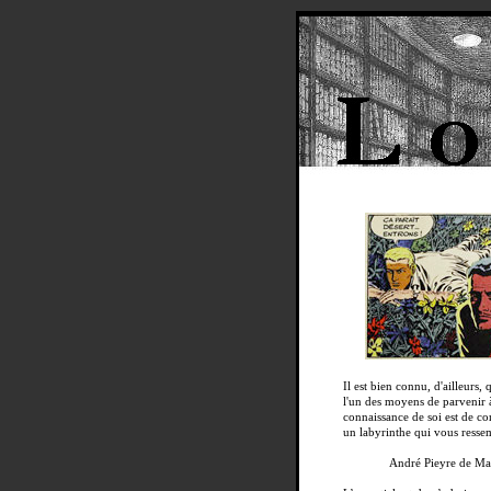
Il est bien connu, d'ailleurs, 
l'un des moyens de parvenir à
connaissance de soi est de co
un labyrinthe qui vous resse
André Pieyre de Ma