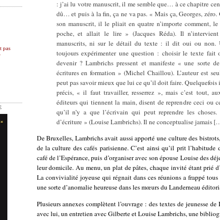
: j’ai lu votre manuscrit, il me semble que… à ce chapitre cen
dû… et puis à la fin, ça ne va pas. « Mais ça, Georges, zéro.
son manuscrit, il le pliait en quatre n’importe comment, le 
poche, et allait le lire » (Jacques Réda). Il n’intervien
manuscrits, ni sur le détail du texte : il dit oui ou non.
t pas
toujours expérimenter une question : choisir le texte fait 
r
devenir ? Lambrichs pressent et manifeste « une sorte de
écritures en formation » (Michel Chaillou). L’auteur est seul,
peut pas savoir mieux que lui ce qu’il doit faire. Quelquefois 
précis, « il faut travailler, resserrez », mais c’est tout, a
éditeurs qui tiennent la main, disent de reprendre ceci ou ce
E
qu’il n’y a que l’écrivain qui peut reprendre les choses. 
d’écriture » (Louise Lambrichs). Il ne conceptualise jamais [
De Bruxelles, Lambrichs avait aussi apporté une culture des bistrots, 
de la culture des cafés parisienne. C’est ainsi qu’il prit l’habitude 
café de l’Espérance, puis d’organiser avec son épouse Louise des dé
leur domicile. Au menu, un plat de pâtes, chaque invité étant prié d
La convivialité joyeuse qui régnait dans ces réunions a frappé tous
une sorte d’anomalie heureuse dans les mœurs du Landerneau éditoria
Plusieurs annexes complètent l’ouvrage : des textes de jeunesse de 
avec lui, un entretien avec Gilberte et Louise Lambrichs, une bibliog