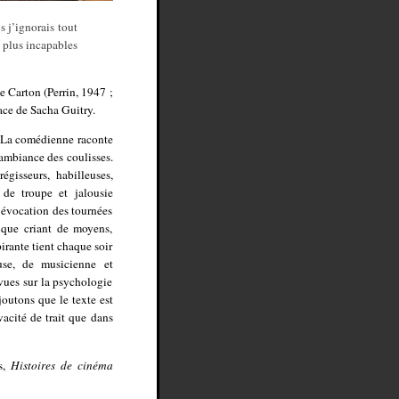
is j’ignorais tout
e plus incapables
e Carton (Perrin, 1947 ;
face de Sacha Guitry.
. La comédienne raconte
’ambiance des coulisses.
gisseurs, habilleuses,
 de troupe et jalousie
l’évocation des tournées
que criant de moyens,
irante tient chaque soir
euse, de musicienne et
 vues sur la psychologie
joutons que le texte est
vacité de trait que dans
s,
Histoires de cinéma