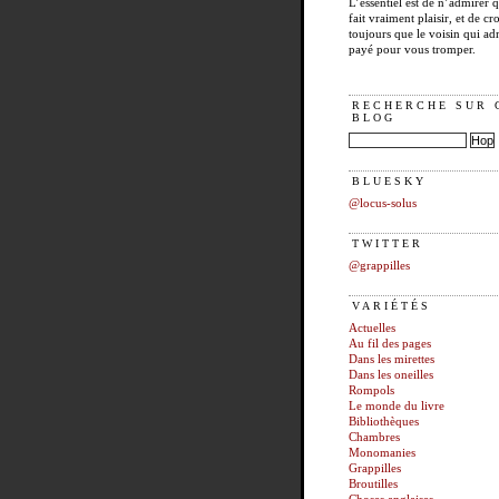
L’essentiel est de n’admirer 
fait vraiment plaisir, et de cro
toujours que le voisin qui ad
payé pour vous tromper.
RECHERCHE SUR 
BLOG
BLUESKY
@locus-solus
TWITTER
@grappilles
VARIÉTÉS
Actuelles
Au fil des pages
Dans les mirettes
Dans les oneilles
Rompols
Le monde du livre
Bibliothèques
Chambres
Monomanies
Grappilles
Broutilles