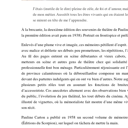
J’étais (inutile de le dire) pleine de zèle, de foi et d’amour, ma
de mon métier. Aussitôt tous les êtres vivants qui en étaient l
se mirent en tête de me l’apprendre.
À la brocante, la deuxième édition des souvenirs de théâtre de Paulin
la première édition avait paru en 1938). Portrait en frontispice et pré
Enlevés d’une plume vive et imagée, ces mémoires pétillent d’esprit
avec malice et drôlerie ses débuts peu prometteurs, les répétitions, l
Au fil des pages entrent en scène débutantes et vieux cabots, ré
metteurs en scène et autres gens de théâtre chez qui solidarité
professionnelle font bon ménage. Particulièrement réjouissante est 
de province calamiteuses où la débrouillardise compense un man
devant des parterres indulgents qui en ont vu bien d’autres. Notre asp
plusieurs petits rôles tout en assurant les fonctions de bruit
d’accessoiriste. Ces anecdotes alternent avec des observations bien
du public, l’évolution du jeu théâtral, les tout débuts du cinéma. A
illustré de vignettes, où la mémorialiste fait montre d’une même vi
son récit.
Pauline Carton a publié en 1958 un second volume de mémoire
(Éditions du Scorpion), sur lequel on tâchera de mettre la main.