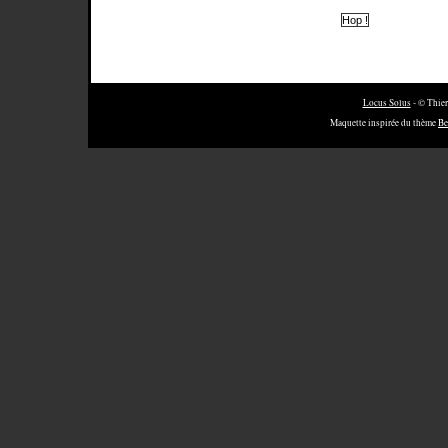
Locus Solus
- © Thier
Maquette inspirée du thème
Be