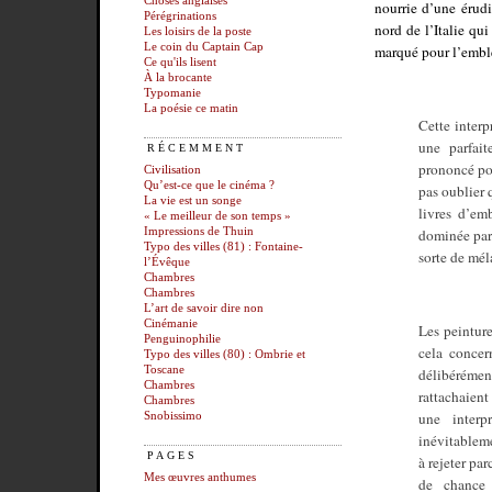
Choses anglaises
nourrie d’une érudi
Pérégrinations
nord de l’Italie qu
Les loisirs de la poste
Le coin du Captain Cap
marqué pour l’embl
Ce qu'ils lisent
À la brocante
Typomanie
La poésie ce matin
Cette interp
une parfait
RÉCEMMENT
prononcé pou
Civilisation
Qu’est-ce que le cinéma ?
pas oublier 
La vie est un songe
livres d’em
« Le meilleur de son temps »
dominée par l
Impressions de Thuin
Typo des villes (81) : Fontaine-
sorte de mél
l’Évêque
Chambres
Chambres
L’art de savoir dire non
Cinémanie
Les peinture
Penguinophilie
cela concer
Typo des villes (80) : Ombrie et
Toscane
délibérémen
Chambres
rattachaient
Chambres
une inter
Snobissimo
inévitableme
PAGES
à rejeter pa
Mes œuvres anthumes
de chance 