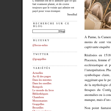
L’essentiel est de n’admirer que ce qui
fait vraiment plaisir, et de croire
toujours que le voisin qui admire est
payé pour vous tromper.
Stendhal
RECHERCHE SUR CE
BLOG
À Parme, la Camera
BLUESKY
moins de cent vin
@locus-solus
captivante enquête
Réalisées en 151
TWITTER
Piacenza, femme d’e
@grappilles
ecclésiastique et 
VARIÉTÉS
l’interprétation. Pl
Actuelles
symbolique claire,
Au fil des pages
suggérant que le pe
Dans les mirettes
Dans les oneilles
de la mythologie cl
Rompols
fresques du Corrè
Le monde du livre
anomalies ou à cond
Bibliothèques
Chambres
manque, mais d’un e
Monomanies
Grappilles
Non point fantaisi
Broutilles