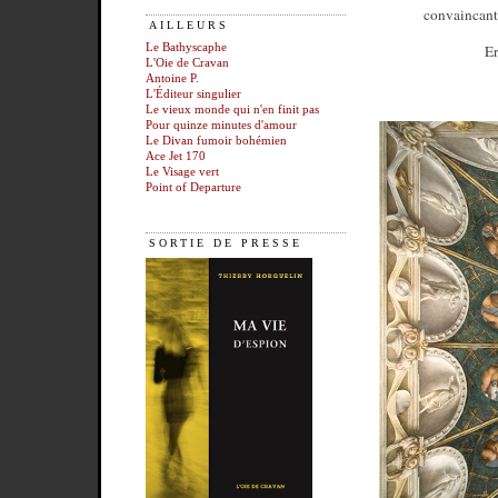
convaincante
AILLEURS
Er
Le Bathyscaphe
L'Oie de Cravan
Antoine P.
L'Éditeur singulier
Le vieux monde qui n'en finit pas
Pour quinze minutes d'amour
Le Divan fumoir bohémien
Ace Jet 170
Le Visage vert
Point of Departure
SORTIE DE PRESSE