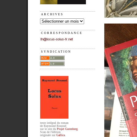
ARCHIVES
CORRESPONDANCE
SYNDICATION
texte intégral du roman
de Raymond Roussel
sur le site du
Projet Gutenberg
.
Scan de l'édition
originale sur
Gallica
.