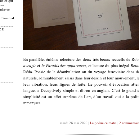
que ce qui
ire
mire est
Stendhal
CE
En parallèle, énième relecture des deux très beaux recueils de R
aveugle
et
le Paradis des apparences
, et lecture du plus inégal
Reto
Réda. Poésie de la déambulation ou du voyage ferroviaire dans d
naturels, admirablement saisis dans leur dessin et leur mouvement, 
leur vibration, leurs lignes de fuite. Le pouvoir d’évocation atte
langue. « Deceptively simple », dit-on en anglais. C’est le grand s
simplicité est un effet suprême de l’art, d’un travail qui a la poli
remarquer.
mardi 26 mai 2020 |
La poésie ce matin
|
2 commentair