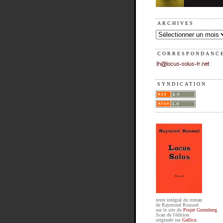
ARCHIVES
CORRESPONDANC
SYNDICATION
texte intégral du roman
de Raymond Roussel
sur le site du
Projet Gutenberg
.
Scan de l'édition
originale sur
Gallica
.