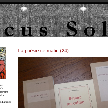
La poésie ce matin (24)
que
 la
nstruire
mble.
ndiargues