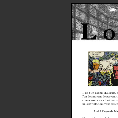
Il est bien connu, d'ailleurs, 
l'un des moyens de parvenir à
connaissance de soi est de co
un labyrinthe qui vous resse
André Pieyre de Ma