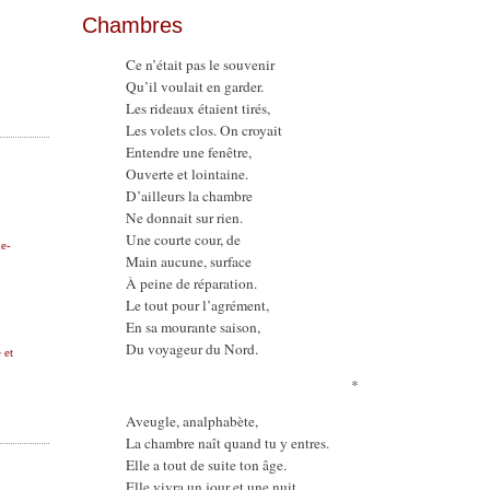
Chambres
Ce n’était pas le souvenir
Qu’il voulait en garder.
Les rideaux étaient tirés,
Les volets clos. On croyait
Entendre une fenêtre,
Ouverte et lointaine.
D’ailleurs la chambre
Ne donnait sur rien.
Une courte cour, de
ne-
Main aucune, surface
À peine de réparation.
Le tout pour l’agrément,
En sa mourante saison,
Du voyageur du Nord.
 et
*
Aveugle, analphabète,
La chambre naît quand tu y entres.
Elle a tout de suite ton âge.
Elle vivra un jour et une nuit