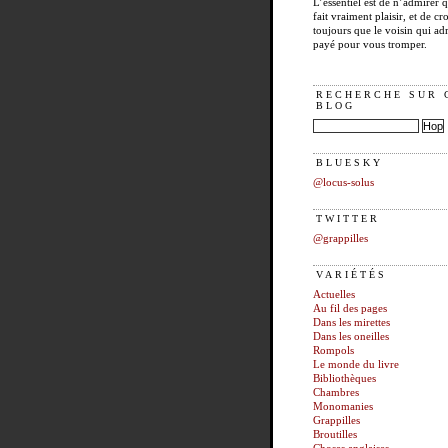
L’essentiel est de n’admirer 
fait vraiment plaisir, et de cro
toujours que le voisin qui ad
payé pour vous tromper.
RECHERCHE SUR 
BLOG
BLUESKY
@locus-solus
TWITTER
@grappilles
VARIÉTÉS
Actuelles
Au fil des pages
Dans les mirettes
Dans les oneilles
Rompols
Le monde du livre
Bibliothèques
Chambres
Monomanies
Grappilles
Broutilles