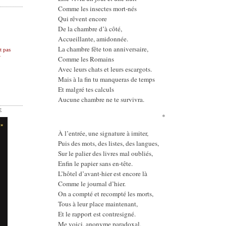
Comme les insectes mort-nés
Qui rêvent encore
De la chambre d’à côté,
Accueillante, amidonnée.
La chambre fête ton anniversaire,
t pas
r
Comme les Romains
Avec leurs chats et leurs escargots.
Mais à la fin tu manqueras de temps
Et malgré tes calculs
Aucune chambre ne te survivra.
E
*
À l’entrée, une signature à imiter,
Puis des mots, des listes, des langues,
Sur le palier des livres mal oubliés,
Enfin le papier sans en-tête.
L’hôtel d’avant-hier est encore là
Comme le journal d’hier.
On a compté et recompté les morts,
Tous à leur place maintenant,
Et le rapport est contresigné.
Me voici, anonyme paradoxal,