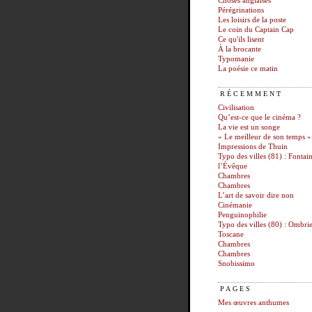
Choses anglaises
Pérégrinations
Les loisirs de la poste
Le coin du Captain Cap
Ce qu'ils lisent
À la brocante
Typomanie
La poésie ce matin
RÉCEMMENT
Civilisation
Qu’est-ce que le cinéma ?
La vie est un songe
« Le meilleur de son temps »
Impressions de Thuin
Typo des villes (81) : Fontai
l’Évêque
Chambres
Chambres
L’art de savoir dire non
Cinémanie
Penguinophilie
Typo des villes (80) : Ombrie
Toscane
Chambres
Chambres
Snobissimo
PAGES
Mes œuvres anthumes