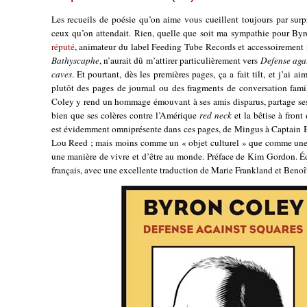
Les recueils de poésie qu’on aime vous cueillent toujours par surp
ceux qu’on attendait. Rien, quelle que soit ma sympathie pour By
réputé
, animateur du label Feeding Tube Records et accessoirement
Bathyscaphe
, n’aurait dû m’attirer particulièrement vers
Defense aga
caves
. Et pourtant, dès les premières pages, ça a fait tilt, et j’ai a
plutôt des pages de journal ou des fragments de conversation fami
Coley y rend un hommage émouvant à ses amis disparus, partage se
bien que ses colères contre l’Amérique
red neck
et la bêtise à front
est évidemment omniprésente dans ces pages, de Mingus à Captain B
Lou Reed ; mais moins comme un « objet culturel » que comme une r
une manière de vivre et d’être au monde. Préface de Kim Gordon. Éd
français, avec une excellente traduction de Marie Frankland et Benoî