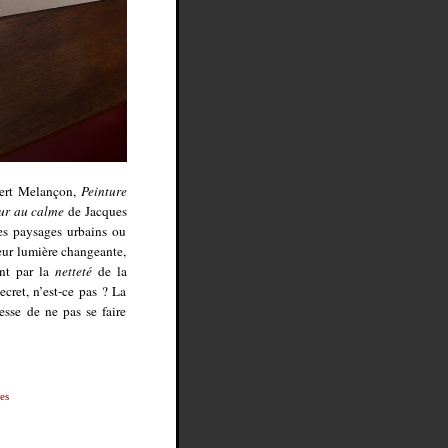
obert Melançon,
Peinture
ur au calme
de Jacques
es paysages urbains ou
leur lumière changeante,
int par la
netteté
de la
ecret, n’est-ce pas ? La
tesse de ne pas se faire
es