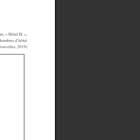
ns, « Hôtel H. »,
chambres d’hôtel
Nouvelles, 2019)