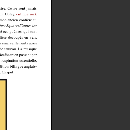
rise. Ce ne sont jamais
ron Coley,
critique rock
 mon ancien confrère au
inst Squares/Contre les
imé ces poèmes, qui sont
lière découpés en vers.
s émerveillements aussi
 de taureau. La musique
eefheart en passant par
espiration essentielle,
ition bilingue anglais-
t Chaput.