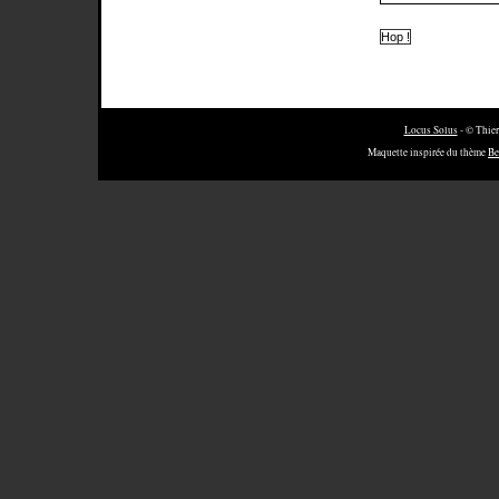
Locus Solus
- © Thier
Maquette inspirée du thème
Be