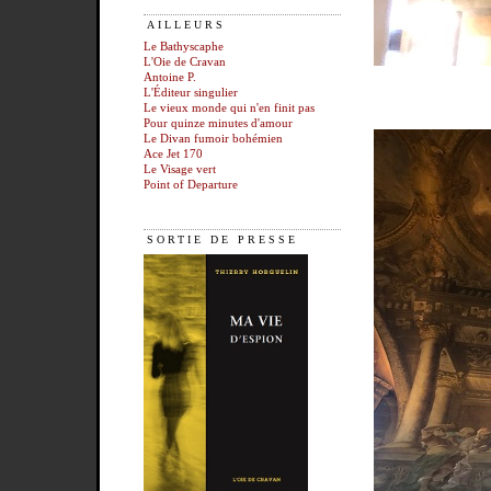
AILLEURS
Le Bathyscaphe
L'Oie de Cravan
Antoine P.
L'Éditeur singulier
Le vieux monde qui n'en finit pas
Pour quinze minutes d'amour
Le Divan fumoir bohémien
Ace Jet 170
Le Visage vert
Point of Departure
SORTIE DE PRESSE