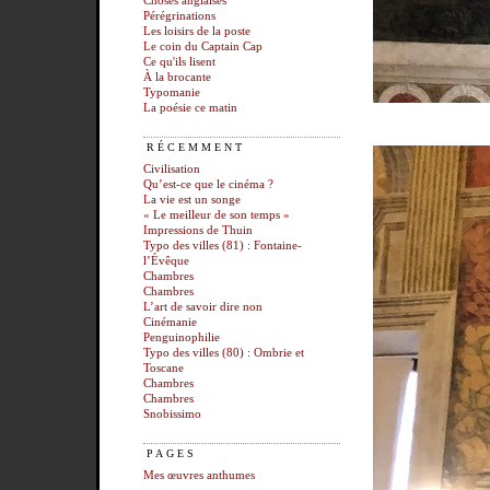
Choses anglaises
Pérégrinations
Les loisirs de la poste
Le coin du Captain Cap
Ce qu'ils lisent
À la brocante
Typomanie
La poésie ce matin
RÉCEMMENT
Civilisation
Qu’est-ce que le cinéma ?
La vie est un songe
« Le meilleur de son temps »
Impressions de Thuin
Typo des villes (81) : Fontaine-
l’Évêque
Chambres
Chambres
L’art de savoir dire non
Cinémanie
Penguinophilie
Typo des villes (80) : Ombrie et
Toscane
Chambres
Chambres
Snobissimo
PAGES
Mes œuvres anthumes