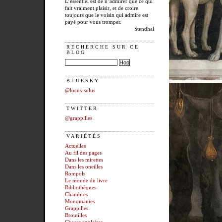
L’essentiel est de n’admirer que ce qui
fait vraiment plaisir, et de croire
toujours que le voisin qui admire est
payé pour vous tromper.
Stendhal
RECHERCHE SUR CE
BLOG
BLUESKY
@locus-solus
TWITTER
@grappilles
VARIÉTÉS
Actuelles
Au fil des pages
Dans les mirettes
Dans les oneilles
Rompols
Le monde du livre
Bibliothèques
Chambres
Monomanies
Grappilles
Broutilles