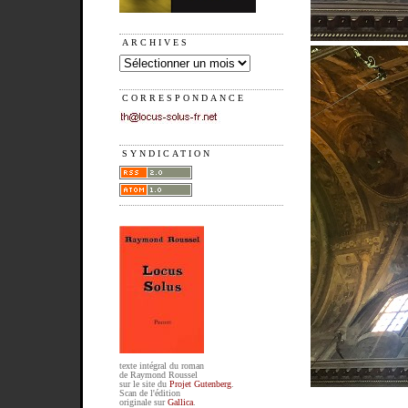
ARCHIVES
CORRESPONDANCE
SYNDICATION
texte intégral du roman
de Raymond Roussel
sur le site du
Projet Gutenberg
.
Scan de l'édition
originale sur
Gallica
.