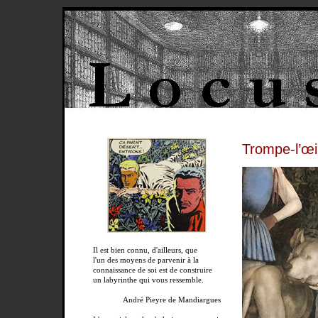
Trompe-l’œi
Il est bien connu, d'ailleurs, que
l'un des moyens de parvenir à la
connaissance de soi est de construire
un labyrinthe qui vous ressemble.
André Pieyre de Mandiargues