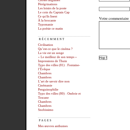
Choses anglaises
Pérégrinations
Les loisirs de la poste
Le coin du Captain Cap
Ce qu'ils lisent
Votre commentaire
À la brocante
Typomanie
La poésie ce matin
RÉCEMMENT
Civilisation
Qu’est-ce que le cinéma ?
La vie est un songe
« Le meilleur de son temps »
Impressions de Thuin
Typo des villes (81) : Fontaine-
l’Évêque
Chambres
Chambres
L’art de savoir dire non
Cinémanie
Penguinophilie
Typo des villes (80) : Ombrie et
Toscane
Chambres
Chambres
Snobissimo
PAGES
Mes œuvres anthumes