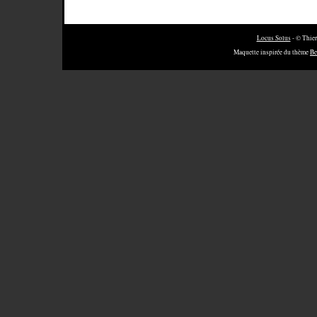
Locus Solus
- © Thier
Maquette inspirée du thème
Be