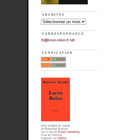
ARCHIVES
CORRESPONDANCE
SYNDICATION
texte intégral du roman
de Raymond Roussel
sur le site du
Projet Gutenberg
.
Scan de l'édition
originale sur
Gallica
.