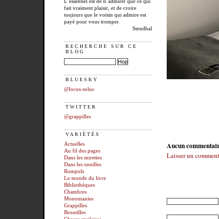
L’essentiel est de n’admirer que ce qui
fait vraiment plaisir, et de croire
toujours que le voisin qui admire est
payé pour vous tromper.
Stendhal
RECHERCHE SUR CE
BLOG
BLUESKY
@locus-solus
TWITTER
@grappilles
VARIÉTÉS
Aucun commentai
Actuelles
Au fil des pages
Laisser un comment
Dans les mirettes
Dans les oneilles
Rompols
Le monde du livre
Bibliothèques
Chambres
Monomanies
Grappilles
Broutilles