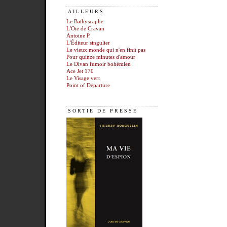
AILLEURS
Le Bathyscaphe
L'Oie de Cravan
Antoine P.
L'Éditeur singulier
Le vieux monde qui n'en finit pas
Pour quinze minutes d'amour
Le Divan fumoir bohémien
Ace Jet 170
Le Visage vert
Point of Departure
SORTIE DE PRESSE