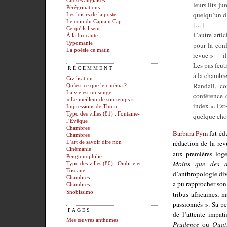
Choses anglaises
leurs lits j
Pérégrinations
quelqu’un d
Les loisirs de la poste
Le coin du Captain Cap
[…]
Ce qu'ils lisent
L’autre arti
À la brocante
Typomanie
pour la conf
La poésie ce matin
revue » — il 
Les pas feutr
RÉCEMMENT
à la chambre 
Civilisation
Randall, co
Qu’est-ce que le cinéma ?
La vie est un songe
conférence 
« Le meilleur de son temps »
index ». Est
Impressions de Thuin
Typo des villes (81) : Fontaine-
quelque cho
l’Évêque
Chambres
Barbara Pym
fut éd
Chambres
rédaction de la re
L’art de savoir dire non
Cinémanie
aux premières log
Penguinophilie
Moins que des a
Typo des villes (80) : Ombrie et
Toscane
d’anthropologie div
Chambres
a pu rapprocher son
Chambres
Snobissimo
tribus africaines, m
passionnés ». Sa pe
PAGES
de l’attente impat
Mes œuvres anthumes
Prudence
ou
Quat