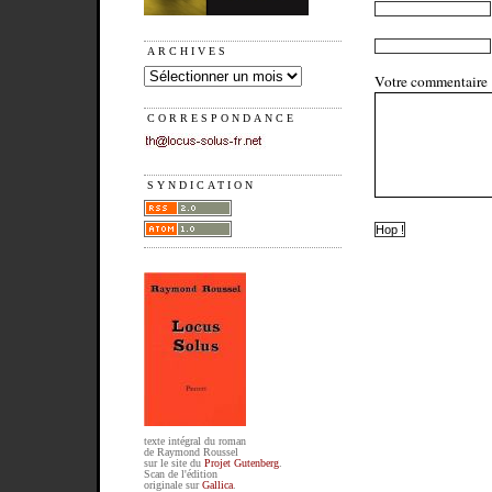
ARCHIVES
Votre commentaire
CORRESPONDANCE
SYNDICATION
texte intégral du roman
de Raymond Roussel
sur le site du
Projet Gutenberg
.
Scan de l'édition
originale sur
Gallica
.