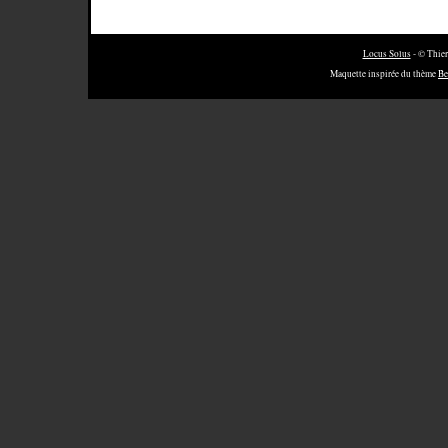
Locus Solus
- © Thier
Maquette inspirée du thème
Be