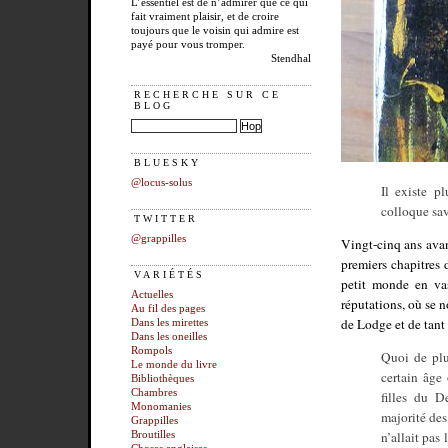
L’essentiel est de n’admirer que ce qui
fait vraiment plaisir, et de croire
toujours que le voisin qui admire est
payé pour vous tromper.
Stendhal
RECHERCHE SUR CE
BLOG
BLUESKY
@locus-solus
Il existe p
colloque sav
TWITTER
@grappilles
Vingt-cinq ans ava
premiers chapitres
VARIÉTÉS
petit monde en vas
Actuelles
réputations, où se n
Au fil des pages
de Lodge et de tant
Dans les mirettes
Dans les oneilles
Rompols
Quoi de plu
Le monde du livre
certain âge
Bibliothèques
Chambres
filles du D
Monomanies
majorité des
Grappilles
n’allait pas
Broutilles