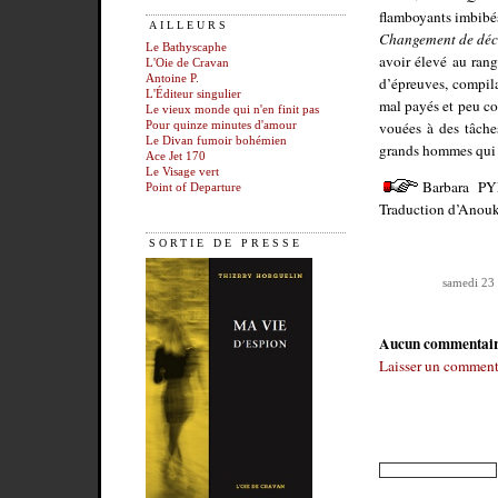
flamboyants imbibé
AILLEURS
Changement de déc
Le Bathyscaphe
avoir élevé au rang
L'Oie de Cravan
Antoine P.
d’épreuves, compil
L'Éditeur singulier
mal payés et peu co
Le vieux monde qui n'en finit pas
vouées à des tâches
Pour quinze minutes d'amour
Le Divan fumoir bohémien
grands hommes qui r
Ace Jet 170
Le Visage vert
Barbara P
Point of Departure
Traduction d’Anouk
SORTIE DE PRESSE
samedi 23
Aucun commentai
Laisser un comment