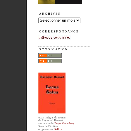
ARCHIVES
CORRESPONDANCE
SYNDICATION
texte intégral du roman
de Raymond Roussel
sur le site du
Projet Gutenberg
.
Scan de l'édition
originale sur
Gallica
.