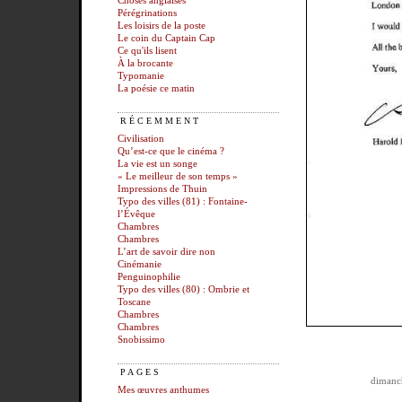
Choses anglaises
Pérégrinations
Les loisirs de la poste
Le coin du Captain Cap
Ce qu'ils lisent
À la brocante
Typomanie
La poésie ce matin
RÉCEMMENT
Civilisation
Qu’est-ce que le cinéma ?
La vie est un songe
« Le meilleur de son temps »
Impressions de Thuin
Typo des villes (81) : Fontaine-
l’Évêque
Chambres
Chambres
L’art de savoir dire non
Cinémanie
Penguinophilie
Typo des villes (80) : Ombrie et
Toscane
Chambres
Chambres
Snobissimo
PAGES
dimanch
Mes œuvres anthumes