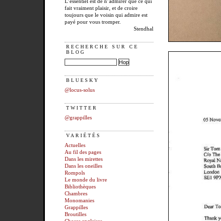
L’essentiel est de n’admirer que ce qui
fait vraiment plaisir, et de croire
toujours que le voisin qui admire est
payé pour vous tromper.
Stendhal
RECHERCHE SUR CE
BLOG
BLUESKY
@locus-solus
TWITTER
@grappilles
VARIÉTÉS
Actuelles
Au fil des pages
Dans les mirettes
Dans les oneilles
Rompols
Le monde du livre
Bibliothèques
Chambres
Monomanies
Grappilles
Broutilles