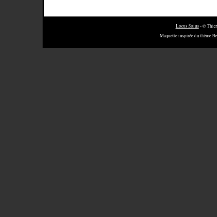
Locus Solus
- © Thier
Maquette inspirée du thème
Be