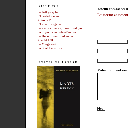
AILLEURS
Aucun commentai
Le Bathyscaphe
Laisser un comment
L'Oie de Cravan
Antoine P.
L'Éditeur singulier
Le vieux monde qui n'en finit pas
Pour quinze minutes d'amour
Le Divan fumoir bohémien
Ace Jet 170
Le Visage vert
Point of Departure
SORTIE DE PRESSE
Votre commentaire