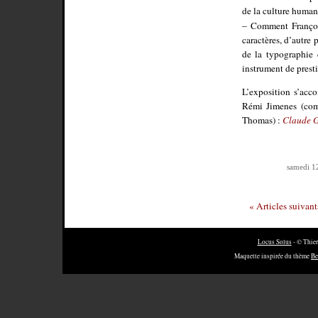
de la culture human
– Comment Françoi
caractères, d’autre 
de la typographie 
instrument de presti
L’exposition s’acc
Rémi Jimenes (comm
Thomas) :
Claude G
samedi 1
« Articles suivan
Locus Solus
- © Thier
Maquette inspirée du thème
Be