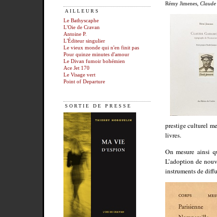
Rémy Jimenes,
Claude
AILLEURS
Le Bathyscaphe
L'Oie de Cravan
Antoine P.
L'Éditeur singulier
Le vieux monde qui n'en finit pas
Pour quinze minutes d'amour
Le Divan fumoir bohémien
Ace Jet 170
Le Visage vert
Point of Departure
SORTIE DE PRESSE
prestige culturel me
livres.
On mesure ainsi qu
L’adoption de nouve
instruments de diff