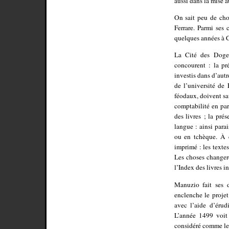
aussi dans la mise a
On sait peu de chos
Ferrare. Parmi ses 
quelques années à C
La Cité des Doges 
concourent : la pr
investis dans d’autr
de l’université de 
féodaux, doivent sav
comptabilité en par
des livres ; la pr
langue : ainsi para
ou en tchèque. À c
imprimé : les texte
Les choses changero
l’Index des livres in
Manuzio fait ses 
enclenche le projet
avec l’aide d’érud
L’année 1499 voit 
considéré comme le 