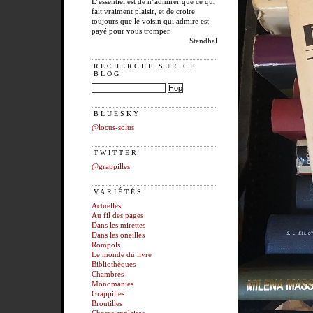
L’essentiel est de n’admirer que ce qui
fait vraiment plaisir, et de croire
toujours que le voisin qui admire est
payé pour vous tromper.
Stendhal
RECHERCHE SUR CE
BLOG
BLUESKY
@locus-solus
TWITTER
@grappilles
VARIÉTÉS
Actuelles
Au fil des pages
Dans les mirettes
Dans les oneilles
Rompols
Le monde du livre
Bibliothèques
Chambres
Monomanies
Grappilles
Broutilles