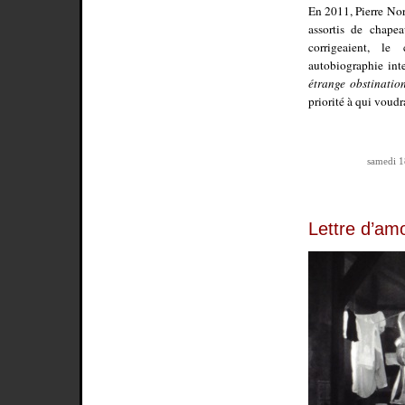
En 2011, Pierre Nora
assortis de chape
corrigeaient, le
autobiographie int
étrange obstinatio
priorité à qui voudr
samedi 1
Lettre d’am