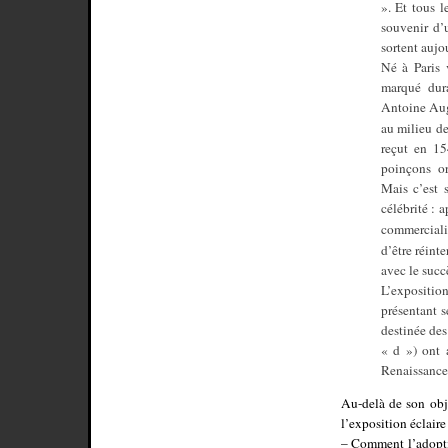
». Et tous 
souvenir d’
sortent aujo
Né à Paris 
marqué dura
Antoine Auge
au milieu de
reçut en 15
poinçons or
Mais c’est 
célébrité : a
commerciali
d’être réint
avec le succ
L’expositio
présentant s
destinée des
« d ») ont 
Renaissance 
Au-delà de son obj
l’exposition éclaire
– Comment l’adoptio