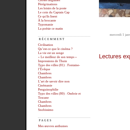
Choses anglaises
Pérégrinations
Les loisirs de la poste
Le coin du Captain Cap
Ce qu'ils lisent
À la brocante
Typomanie
La poésie ce matin
mercredi 1 jan
RÉCEMMENT
Civilisation
Qu’est-ce que le cinéma ?
La vie est un songe
Lectures ex
« Le meilleur de son temps »
Impressions de Thuin
Typo des villes (81) : Fontaine-
l’Évêque
Chambres
Chambres
L’art de savoir dire non
Cinémanie
Penguinophilie
Typo des villes (80) : Ombrie et
Toscane
Chambres
Chambres
Snobissimo
PAGES
Mes œuvres anthumes