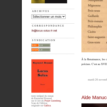
ARCHIVES
CORRESPONDANCE
SYNDICATION
À la Renaissance, les 
précises. C’est au XVII
mardi 26 novemb
texte intégral du roman
Alde Manuc
de Raymond Roussel
sur le site du
Projet Gutenberg
.
Scan de l'édition
originale sur
Gallica
.