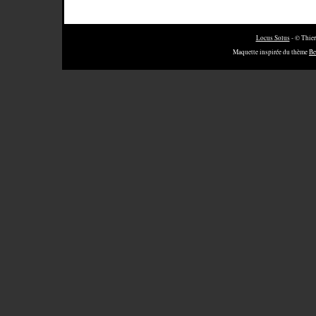
Locus Solus
- © Thier
Maquette inspirée du thème
Be