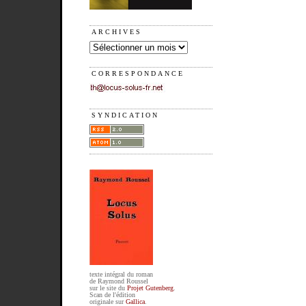
ARCHIVES
CORRESPONDANCE
SYNDICATION
texte intégral du roman
de Raymond Roussel
sur le site du
Projet Gutenberg
.
Scan de l'édition
originale sur
Gallica
.