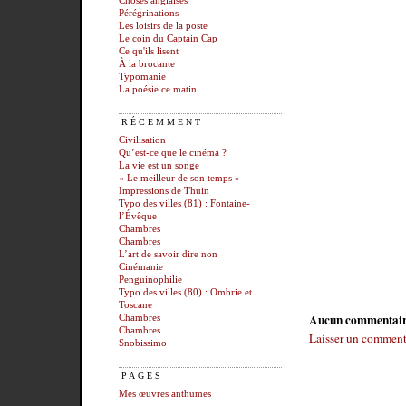
Choses anglaises
Pérégrinations
Les loisirs de la poste
Le coin du Captain Cap
Ce qu'ils lisent
À la brocante
Typomanie
La poésie ce matin
RÉCEMMENT
Civilisation
Qu’est-ce que le cinéma ?
La vie est un songe
« Le meilleur de son temps »
Impressions de Thuin
Typo des villes (81) : Fontaine-
l’Évêque
Chambres
Chambres
L’art de savoir dire non
Cinémanie
Penguinophilie
Typo des villes (80) : Ombrie et
Toscane
Aucun commentai
Chambres
Chambres
Laisser un comment
Snobissimo
PAGES
Mes œuvres anthumes