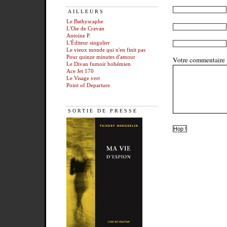
AILLEURS
Le Bathyscaphe
L'Oie de Cravan
Antoine P.
L'Éditeur singulier
Le vieux monde qui n'en finit pas
Pour quinze minutes d'amour
Votre commentaire
Le Divan fumoir bohémien
Ace Jet 170
Le Visage vert
Point of Departure
SORTIE DE PRESSE