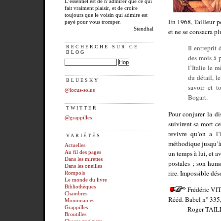
L’essentiel est de n’admirer que ce qui
fait vraiment plaisir, et de croire
toujours que le voisin qui admire est
En 1968, Tailleur p
payé pour vous tromper.
Stendhal
et ne se consacra plu
Il entreprit
RECHERCHE SUR CE
BLOG
des mois à p
l’Italie le
du détail, l
BLUESKY
savoir et 
@locus-solus
Bogart.
TWITTER
Pour conjurer la di
@grappilles
suivirent sa mort ce
revivre qu’on a l’
VARIÉTÉS
méthodique jusqu’à
Actuelles
un temps à lui, et a
Au fil des pages
Dans les mirettes
postales ; son humo
Dans les oneilles
rire. Impossible déso
Rompols
Le monde du livre
Bibliothèques
Frédéric V
Chambres
Rééd. Babel n° 335,
Monomanies
Roger TAI
Grappilles
Broutilles