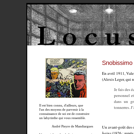
Snobissimo
En avril 1911, Vale
(Alexis Leger, qui n
Je fais des é
personnel et
dans un gra
Il est bien connu, d'ailleurs, que
tonnerres. J
l'un des moyens de parvenir à la
connaissance de soi est de construire
un labyrinthe qui vous ressemble.
Un avant-goût des o
André Pieyre de Mandiargues
bains
(1926 ; repri