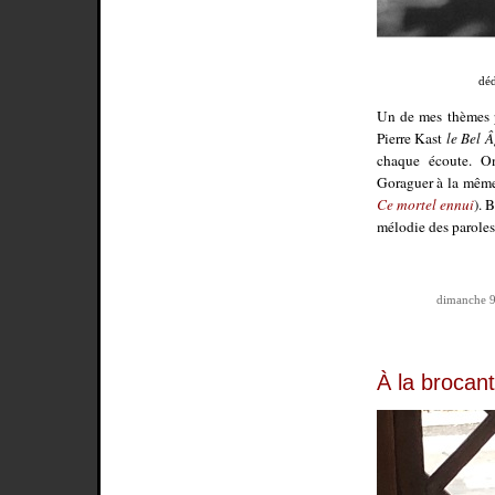
déd
Un de mes thèmes 
Pierre Kast
le Bel Â
chaque écoute. On
Goraguer à la même
Ce mortel ennui
). 
mélodie des parole
dimanche 9
À la brocan