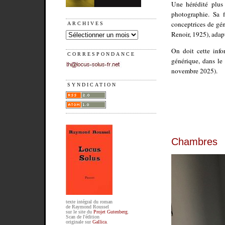
Une hérédité plus
photographie. Sa 
conceptrices de gén
ARCHIVES
Renoir, 1925), adap
On doit cette info
CORRESPONDANCE
générique, dans le
novembre 2025).
SYNDICATION
Chambres
texte intégral du roman
de Raymond Roussel
sur le site du
Projet Gutenberg
.
Scan de l'édition
originale sur
Gallica
.