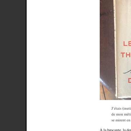
J’étais (inut
de mon métie
se mirent en
À la brocante, la d