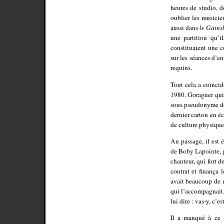
heures de studio, d
oublier les musicie
aussi dans
le Gains
une partition qu’i
constituaient une c
sur les séances d’e
requins.
Tout cela a coïncid
1980. Goraguer qui,
sous pseudonyme de 
dernier carton en é
de culture physique 
Au passage, il est
de Boby Lapointe, p
chanteur, qui fort d
contrat et finança
avait beaucoup de m
qui l’accompagnait. 
lui dire : vas-y, c’est
Il a manqué à ce l