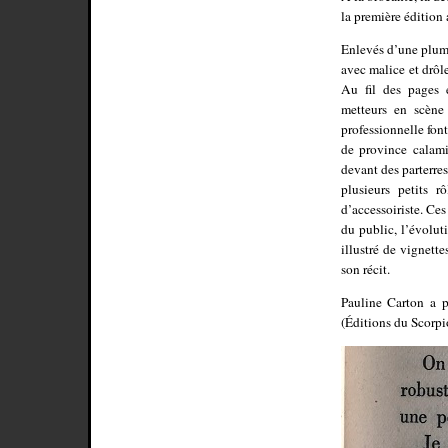
la première édition 
Enlevés d’une plume
avec malice et drôle
Au fil des pages e
metteurs en scène 
professionnelle fon
de province calam
devant des parterres
plusieurs petits r
d’accessoiriste. Ce
du public, l’évolut
illustré de vignett
son récit.
Pauline Carton a 
(Éditions du Scorpio