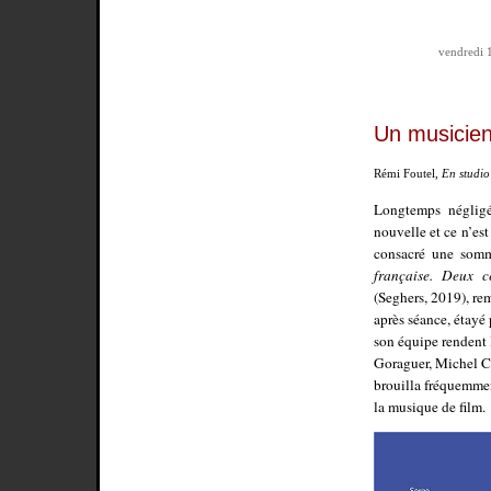
vendredi 
Un musicien
Rémi Foutel,
En studio
Longtemps négligés
nouvelle et ce n’es
consacré une som
française. Deux c
(Seghers, 2019), re
après séance, étayé 
son équipe rendent 
Goraguer, Michel C
brouilla fréquemmen
la musique de film.