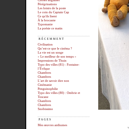
Choses anglaises
Pérégrinations
Les loisirs de la poste
Le coin du Captain Cap
Ce qu'ils lisent
À la brocante
Typomanie
La poésie ce matin
RÉCEMMENT
Civilisation
Qu’est-ce que le cinéma ?
La vie est un songe
« Le meilleur de son temps »
Impressions de Thuin
Typo des villes (81) : Fontaine-
l’Évêque
Chambres
Chambres
L’art de savoir dire non
Cinémanie
Penguinophilie
Typo des villes (80) : Ombrie et
Toscane
Chambres
Chambres
Snobissimo
PAGES
Mes œuvres anthumes
v