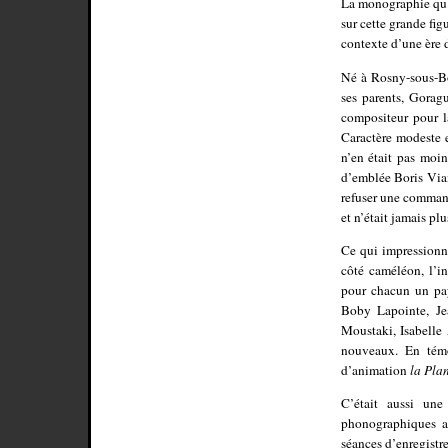
La monographie qu’
sur cette grande fig
contexte d’une ère d
Né à Rosny-sous-Boi
ses parents, Gorag
compositeur pour l
Caractère modeste et
n’en était pas moi
d’emblée Boris Vian
refuser une commande
et n’était jamais p
Ce qui impressionne
côté caméléon, l’in
pour chacun un pay
Boby Lapointe, Je
Moustaki, Isabelle
nouveaux. En témo
d’animation
la Pla
C’était aussi une
phonographiques av
séances d’enregistr