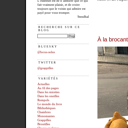
L’essentiel est de n’admirer que ce qui
fait vraiment plaisir, et de croire
toujours que le voisin qui admire est
payé pour vous tromper.
Stendhal
RECHERCHE SUR CE
BLOG
À la brocan
BLUESKY
@locus-solus
TWITTER
@grappilles
VARIÉTÉS
Actuelles
Au fil des pages
Dans les mirettes
Dans les oneilles
Rompols
Le monde du livre
Bibliothèques
Chambres
Monomanies
Grappilles
Broutilles