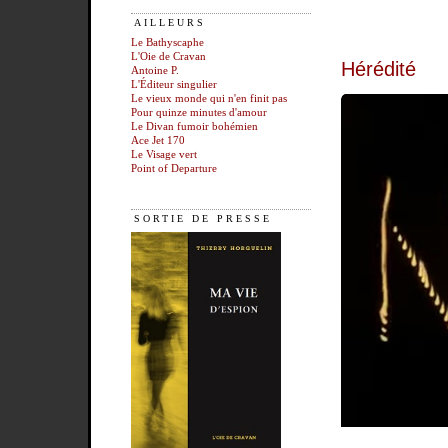
AILLEURS
Le Bathyscaphe
L'Oie de Cravan
Hérédité
Antoine P.
L'Éditeur singulier
Le vieux monde qui n'en finit pas
Pour quinze minutes d'amour
Le Divan fumoir bohémien
Ace Jet 170
Le Visage vert
Point of Departure
SORTIE DE PRESSE