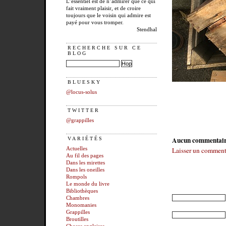
L’essentiel est de n’admirer que ce qui
fait vraiment plaisir, et de croire
toujours que le voisin qui admire est
payé pour vous tromper.
Stendhal
RECHERCHE SUR CE
BLOG
BLUESKY
@locus-solus
TWITTER
@grappilles
Aucun commentai
VARIÉTÉS
Laisser un comment
Actuelles
Au fil des pages
Dans les mirettes
Dans les oneilles
Rompols
Le monde du livre
Bibliothèques
Chambres
Monomanies
Grappilles
Broutilles