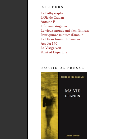
AILLEURS
Le Bathyscaphe
L'Oie de Cravan
Antoine P.
L'Éditeur singulier
Le vieux monde qui n'en finit pas
Pour quinze minutes d'amour
Le Divan fumoir bohémien
Ace Jet 170
Le Visage vert
Point of Departure
SORTIE DE PRESSE