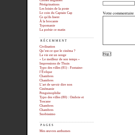
Choses anglaises
Pérégrinations
Les loisirs de la poste
Votre commentaire
Le coin du Captain Cap
Ce qu'ils lisent
À la brocante
Typomanie
La poésie ce matin
RÉCEMMENT
Civilisation
Qu’est-ce que le cinéma ?
La vie est un songe
« Le meilleur de son temps »
Impressions de Thuin
Typo des villes (81) : Fontaine-
l’Évêque
Chambres
Chambres
L’art de savoir dire non
Cinémanie
Penguinophilie
Typo des villes (80) : Ombrie et
Toscane
Chambres
Chambres
Snobissimo
PAGES
Mes œuvres anthumes