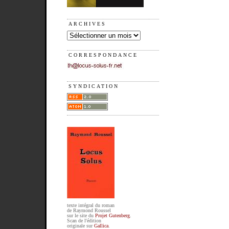
ARCHIVES
CORRESPONDANCE
SYNDICATION
texte intégral du roman
de Raymond Roussel
sur le site du
Projet Gutenberg
.
Scan de l'édition
originale sur
Gallica
.