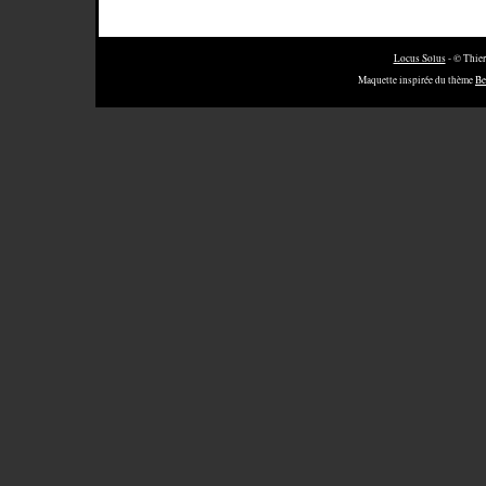
Locus Solus
- © Thier
Maquette inspirée du thème
Be