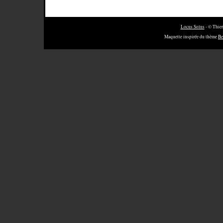
Locus Solus
- © Thier
Maquette inspirée du thème
Be