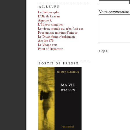
AILLEURS
Votre commentaire
Le Bathyscaphe
L'Oie de Cravan
Antoine P.
L'Éditeur singulier
Le vieux monde qui n'en finit pas
Pour quinze minutes d'amour
Le Divan fumoir bohémien
Ace Jet 170
Le Visage vert
Point of Departure
SORTIE DE PRESSE