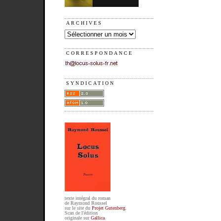
ARCHIVES
CORRESPONDANCE
SYNDICATION
texte intégral du roman
de Raymond Roussel
sur le site du
Projet Gutenberg
.
Scan de l'édition
originale sur
Gallica
.