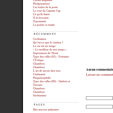
Choses anglaises
Pérégrinations
Les loisirs de la poste
Le coin du Captain Cap
Ce qu'ils lisent
À la brocante
Typomanie
La poésie ce matin
RÉCEMMENT
Civilisation
Qu’est-ce que le cinéma ?
La vie est un songe
« Le meilleur de son temps »
Impressions de Thuin
Typo des villes (81) : Fontaine-
l’Évêque
Chambres
Chambres
Aucun commentai
L’art de savoir dire non
Laisser un comment
Cinémanie
Penguinophilie
Typo des villes (80) : Ombrie et
Toscane
Chambres
Chambres
Snobissimo
PAGES
Mes œuvres anthumes