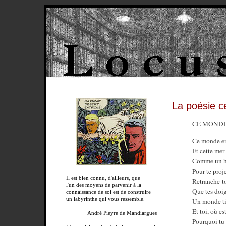
La poésie c
CE MONDE
Ce monde en 
Et cette mer
Comme un hab
Pour te proj
Il est bien connu, d'ailleurs, que
Retranche-to
l'un des moyens de parvenir à la
Que tes doig
connaissance de soi est de construire
un labyrinthe qui vous ressemble.
Un monde ti
Et toi, où es
André Pieyre de Mandiargues
Pourquoi tu 