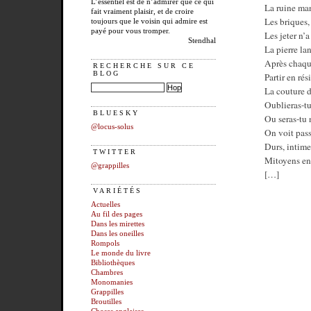
L’essentiel est de n’admirer que ce qui
La ruine man
fait vraiment plaisir, et de croire
Les briques, 
toujours que le voisin qui admire est
payé pour vous tromper.
Les jeter n’a
Stendhal
La pierre l
Après chaqu
RECHERCHE SUR CE
BLOG
Partir en rés
La couture d
Oublieras-tu
BLUESKY
Ou seras-tu 
@locus-solus
On voit pass
Durs, intime
TWITTER
Mitoyens ent
@grappilles
[…]
VARIÉTÉS
Actuelles
Au fil des pages
Dans les mirettes
Dans les oneilles
Rompols
Le monde du livre
Bibliothèques
Chambres
Monomanies
Grappilles
Broutilles