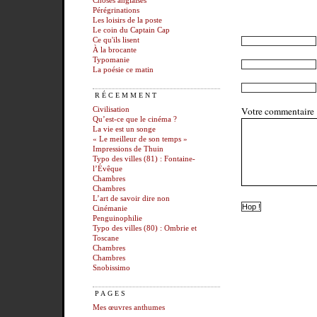
Choses anglaises
Pérégrinations
Les loisirs de la poste
Le coin du Captain Cap
Ce qu'ils lisent
À la brocante
Typomanie
La poésie ce matin
RÉCEMMENT
Votre commentaire
Civilisation
Qu’est-ce que le cinéma ?
La vie est un songe
« Le meilleur de son temps »
Impressions de Thuin
Typo des villes (81) : Fontaine-
l’Évêque
Chambres
Chambres
L’art de savoir dire non
Cinémanie
Penguinophilie
Typo des villes (80) : Ombrie et
Toscane
Chambres
Chambres
Snobissimo
PAGES
Mes œuvres anthumes