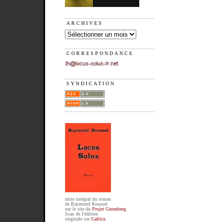
ARCHIVES
CORRESPONDANCE
SYNDICATION
texte intégral du roman
de Raymond Roussel
sur le site du
Projet Gutenberg
.
Scan de l'édition
originale sur
Gallica
.