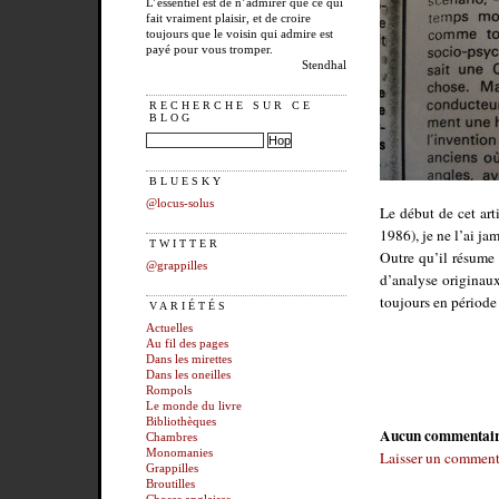
L’essentiel est de n’admirer que ce qui
fait vraiment plaisir, et de croire
toujours que le voisin qui admire est
payé pour vous tromper.
Stendhal
RECHERCHE SUR CE
BLOG
BLUESKY
@locus-solus
Le début de cet ar
1986), je ne l’ai ja
TWITTER
Outre qu’il résume 
@grappilles
d’analyse originaux
toujours en période 
VARIÉTÉS
Actuelles
Au fil des pages
Dans les mirettes
Dans les oneilles
Rompols
Le monde du livre
Bibliothèques
Aucun commentai
Chambres
Monomanies
Laisser un comment
Grappilles
Broutilles