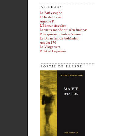
AILLEURS
Le Bathyscaphe
L'Oie de Cravan
Antoine P.
L'Éditeur singulier
Le vieux monde qui n'en finit pas
Pour quinze minutes d'amour
Le Divan fumoir bohémien
Ace Jet 170
Le Visage vert
Point of Departure
SORTIE DE PRESSE