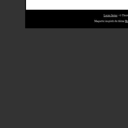
Locus Solus
- © Thier
Maquette inspirée du thème
Be