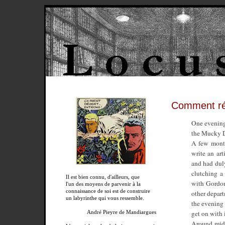
Comment réd
One evening
the Mucky 
A few month
write an art
and had dul
clutching a
Il est bien connu, d'ailleurs, que
with Gordon
l'un des moyens de parvenir à la
connaissance de soi est de construire
other depar
un labyrinthe qui vous ressemble.
the evening
get on with 
André Pieyre de Mandiargues
Around midn