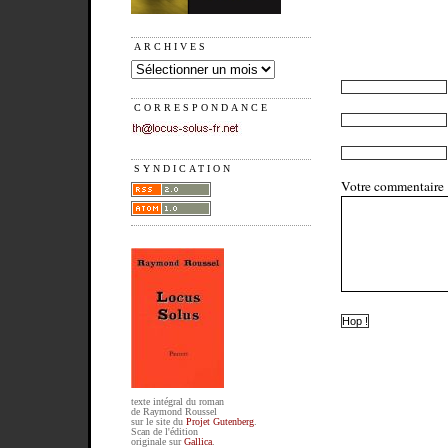
ARCHIVES
CORRESPONDANCE
SYNDICATION
Votre commentaire
texte intégral du roman
de Raymond Roussel
sur le site du
Projet Gutenberg
.
Scan de l'édition
originale sur
Gallica
.