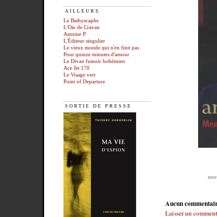
AILLEURS
Le Bathyscaphe
L'Oie de Cravan
Antoine P.
L'Éditeur singulier
Le vieux monde qui n'en finit pas
Pour quinze minutes d'amour
Le Divan fumoir bohémien
Ace Jet 170
Le Visage vert
Point of Departure
SORTIE DE PRESSE
mer
Aucun commentai
Laisser un comment