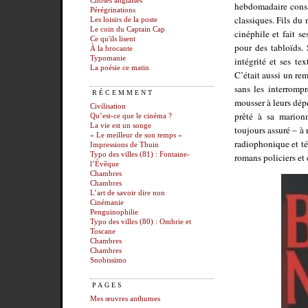
Choses anglaises
hebdomadaire consac
Pérégrinations
classiques. Fils du
Les loisirs de la poste
Le coin du Captain Cap
cinéphile et fait s
Ce qu'ils lisent
pour des tabloïds.
À la brocante
Typomanie
intégrité et ses te
La poésie ce matin
C’était aussi un rem
sans les interrompr
RÉCEMMENT
mousser à leurs dép
Civilisation
prêté à sa marion
Qu’est-ce que le cinéma ?
La vie est un songe
toujours assuré – à 
« Le meilleur de son temps »
radiophonique et té
Impressions de Thuin
Typo des villes (81) : Fontaine-
romans policiers et d
l’Évêque
Chambres
Chambres
L’art de savoir dire non
Cinémanie
Penguinophilie
Typo des villes (80) : Ombrie et
Toscane
Chambres
Chambres
Snobissimo
PAGES
Mes œuvres anthumes