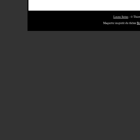
Locus Solus
- © Thier
Maquette inspirée du thème
Be