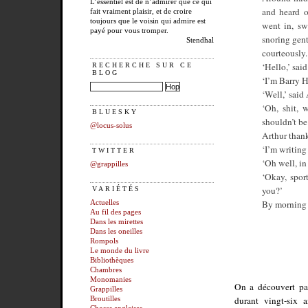
L’essentiel est de n’admirer que ce qui
and heard o
fait vraiment plaisir, et de croire
toujours que le voisin qui admire est
went in, sw
payé pour vous tromper.
snoring gent
Stendhal
courteously.
‘Hello,’ sai
RECHERCHE SUR CE
BLOG
‘I’m Barry 
‘Well,’ said 
‘Oh, shit, 
BLUESKY
shouldn’t be 
@locus-solus
Arthur than
‘I’m writing
TWITTER
‘Oh well, in 
@grappilles
‘Okay, spor
you?’
VARIÉTÉS
By morning h
Actuelles
Au fil des pages
Dans les mirettes
Dans les oneilles
Rompols
Le monde du livre
Bibliothèques
Chambres
Monomanies
On a découvert p
Grappilles
durant vingt-six
Broutilles