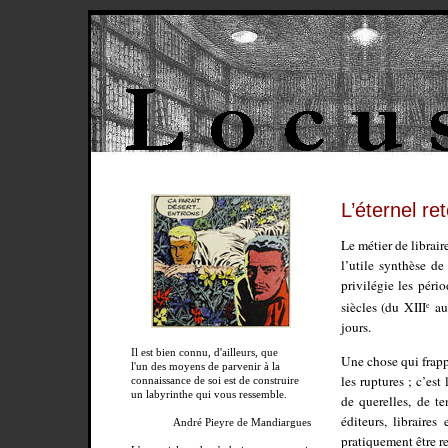
L’éternel re
Le métier de librair
l’utile synthèse de
privilégie les péri
siècles (du XIII
au
e
jours.
Il est bien connu, d'ailleurs, que
Une chose qui frappe
l'un des moyens de parvenir à la
les ruptures ; c’es
connaissance de soi est de construire
un labyrinthe qui vous ressemble.
de querelles, de t
éditeurs, libraires
André Pieyre de Mandiargues
pratiquement être re