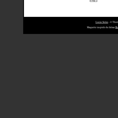
Locus Solus
- © Thier
Maquette inspirée du thème
Be