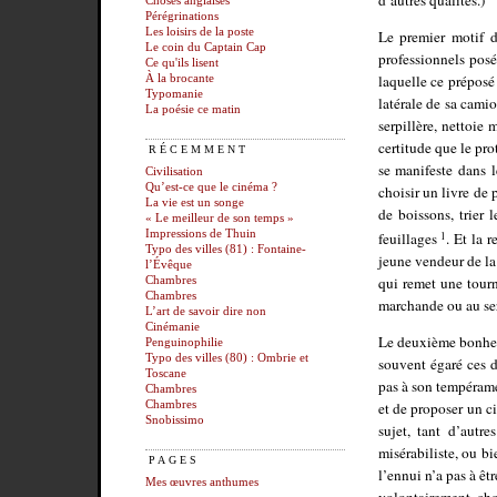
Choses anglaises
Pérégrinations
Les loisirs de la poste
Le premier motif 
Le coin du Captain Cap
professionnels pos
Ce qu'ils lisent
laquelle ce préposé 
À la brocante
Typomanie
latérale de sa camio
La poésie ce matin
serpillère, nettoie
certitude que le pro
RÉCEMMENT
se manifeste dans l
Civilisation
Qu’est-ce que le cinéma ?
choisir un livre de 
La vie est un songe
de boissons, trier 
« Le meilleur de son temps »
Impressions de Thuin
feuillages
1
. Et la 
Typo des villes (81) : Fontaine-
jeune vendeur de la
l’Évêque
qui remet une tourn
Chambres
Chambres
marchande ou au se
L’art de savoir dire non
Cinémanie
Le deuxième bonhe
Penguinophilie
Typo des villes (80) : Ombrie et
souvent égaré ces 
Toscane
pas à son tempérame
Chambres
Chambres
et de proposer un c
Snobissimo
sujet, tant d’autr
misérabiliste, ou b
PAGES
l’ennui n’a pas à ê
Mes œuvres anthumes