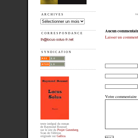
v
ARCHIVES
Aucun commentai
CORRESPONDANCE
Laisser un comment
SYNDICATION
Votre commentaire
texte intégral du roman
de Raymond Roussel
sur le site du
Projet Gutenberg
.
Scan de l'édition
originale sur
Gallica
.