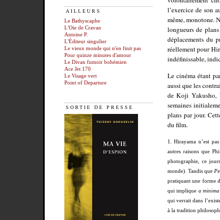
volontairement cho
l’exercice de son a
AILLEURS
même, monotone. Not
Le Bathyscaphe
L'Oie de Cravan
longueurs de plans 
Antoine P.
déplacements du pr
L'Éditeur singulier
réellement pour Hir
Le vieux monde qui n'en finit pas
Pour quinze minutes d'amour
indéfinissable, indi
Le Divan fumoir bohémien
Ace Jet 170
Le cinéma étant par
Le Visage vert
Point of Departure
aussi que les contra
de Koji Yakusho, W
semaines initialeme
SORTIE DE PRESSE
plans par jour. Cet
du film.
1. Hirayama n’est pas
autres raisons que Ph
photographie, ce journ
monde). Tandis que
Pe
pratiquant une forme d
qui implique
a minima
qui verrait dans l’exi
à la tradition philosop