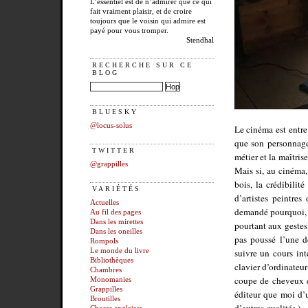
L’essentiel est de n’admirer que ce qui
fait vraiment plaisir, et de croire
toujours que le voisin qui admire est
payé pour vous tromper.
Stendhal
RECHERCHE SUR CE
BLOG
BLUESKY
@locus-solus
Le cinéma est entre
que son personnage,
TWITTER
métier et la maîtrise
@grappilles
Mais si, au cinéma,
bois, la crédibilit
VARIÉTÉS
d’artistes peintre
Actuelles
demandé pourquoi, 
Au fil des pages
Dans les mirettes
pourtant aux gestes
Dans les oneilles
pas poussé l’une d
Rompols
suivre un cours int
Le monde du livre
Bibliothèques
clavier d’ordinateur
Chambres
coupe de cheveux e
Monomanies
Grappilles
éditeur que moi d’
Broutilles
d’autres qualités.)