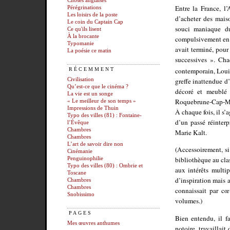
Choses anglaises
Entre la France, l
Pérégrinations
Les loisirs de la poste
d’acheter des mais
Le coin du Captain Cap
souci maniaque du
Ce qu'ils lisent
À la brocante
compulsivement en b
Typomanie
avait terminé, pour
La poésie ce matin
successives ». Cha
contemporain, Lou
RÉCEMMENT
greffe inattendue d
Civilisation
Qu’est-ce que le cinéma ?
décoré et meublé 
La vie est un songe
Roquebrune-Cap-Mart
« Le meilleur de son temps »
Impressions de Thuin
À chaque fois, il s’
Typo des villes (81) : Fontaine-
d’un passé réinterp
l’Évêque
Chambres
Marie Kalt.
Chambres
L’art de savoir dire non
(Accessoirement, si 
Cinémanie
bibliothèque au cla
Penguinophilie
Typo des villes (80) : Ombrie et
aux intérêts multip
Toscane
d’inspiration mais a
Chambres
Chambres
connaissait par c
Snobissimo
volumes.)
PAGES
Bien entendu, il f
Mes œuvres anthumes
notoire, travaillait