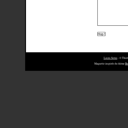
Locus Solus
- © Thier
Maquette inspirée du thème
Be