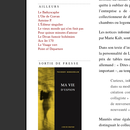
quitte à oublier de 
AILLEURS
l’entreprise a de
Le Bathyscaphe
collectionneur de 
L'Oie de Cravan
Antoine P.
chambres ou logemen
L'Éditeur singulier
Le vieux monde qui n'en finit pas
Les notices informé
Pour quinze minutes d'amour
par Marie Kalt, son
Le Divan fumoir bohémien
Ace Jet 170
Le Visage vert
Dans son texte d’int
Point of Departure
la personnalité de L
prix de tables ras
SORTIE DE PRESSE
allemand : « Dites a
important –, au temp
Curieux, inf
dans sa mode
création co
collagiste » 
de renverse
nouveauté » 
Mauriès situe égal
distinguait le coll