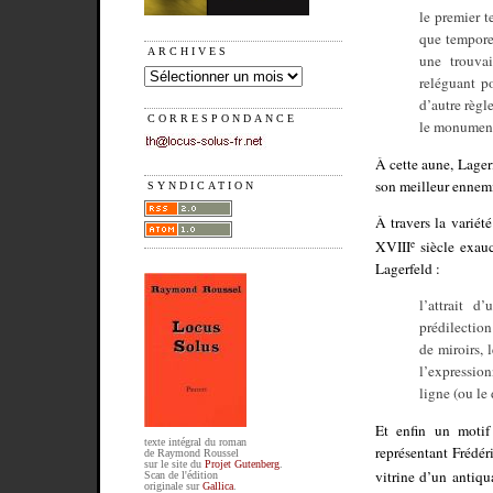
le premier t
que temporel
ARCHIVES
une trouvai
reléguant po
d’autre règl
CORRESPONDANCE
le monument
À cette aune, Lager
son meilleur ennemi,
SYNDICATION
À travers la variét
XVIII
e
siècle exauc
Lagerfeld :
l’attrait d
prédilection
de miroirs, 
l’expression
ligne (ou le
Et enfin un motif
texte intégral du roman
représentant Frédér
de Raymond Roussel
sur le site du
Projet Gutenberg
.
vitrine d’un antiqu
Scan de l'édition
originale sur
Gallica
.