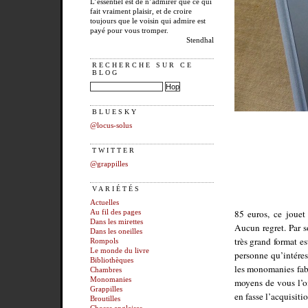
L’essentiel est de n’admirer que ce qui
fait vraiment plaisir, et de croire
toujours que le voisin qui admire est
payé pour vous tromper.
Stendhal
RECHERCHE SUR CE
BLOG
BLUESKY
@locus-solus
TWITTER
@grappilles
VARIÉTÉS
Actuelles
85 euros, ce jouet 
Au fil des pages
Dans les mirettes
Aucun regret. Par s
Dans les oneilles
très grand format 
Rompols
Le monde du livre
personne qu’intéress
Bibliothèques
les monomanies fabu
Chambres
Monomanies
moyens de vous l’of
Grappilles
en fasse l’acquisitio
Broutilles