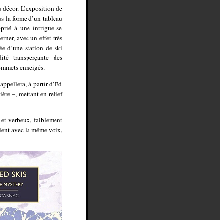
u décor. L’exposition de
s la forme d’un tableau
prié à une intrigue se
terner, avec un effet très
ée d’une station de ski
dité transperçante des
 sommets enneigés.
appellera, à partir d’Ed
ère –, mettant en relief
 et verbeux, faiblement
rlent avec la même voix,