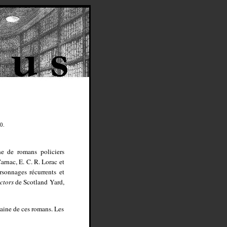
0.
ne de romans policiers
rnac, E. C. R. Lorac et
sonnages récurrents et
ctors
de Scotland Yard,
zaine de ces romans. Les