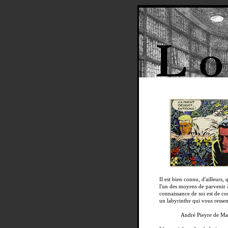
Il est bien connu, d'ailleurs, 
l'un des moyens de parvenir à
connaissance de soi est de co
un labyrinthe qui vous resse
André Pieyre de Ma