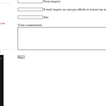
Nom
(requis)
E-mail
(requis, ne sera pas affiché et restera top se
Site
t pas
Votre commentaire
r
E