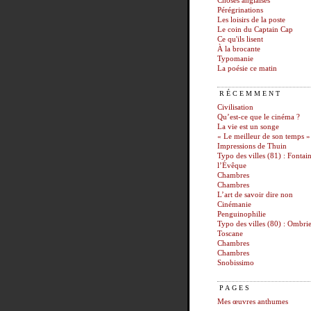
Choses anglaises
Pérégrinations
Les loisirs de la poste
Le coin du Captain Cap
Ce qu'ils lisent
À la brocante
Typomanie
La poésie ce matin
RÉCEMMENT
Civilisation
Qu’est-ce que le cinéma ?
La vie est un songe
« Le meilleur de son temps »
Impressions de Thuin
Typo des villes (81) : Fontai
l’Évêque
Chambres
Chambres
L’art de savoir dire non
Cinémanie
Penguinophilie
Typo des villes (80) : Ombrie
Toscane
Chambres
Chambres
Snobissimo
PAGES
Mes œuvres anthumes