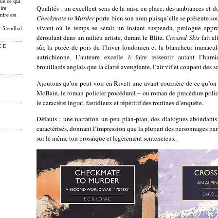
que ce qui
Qualités : un excellent sens de la mise en place, des ambiances et d
ire
mire est
Checkmate to Murder
porte bien son nom puisqu’elle se présente sou
vivant où le temps se serait un instant suspendu, prologue appro
Stendhal
déroulant dans un milieu artiste, durant le Blitz.
Crossed Skis
fait al
sûr, la purée de pois de l’hiver londonien et la blancheur immacul
CE
autrichienne. L’auteure excelle à faire ressentir autant l’humi
brouillards anglais que la clarté aveuglante, l’air vif et coupant des
Ajoutons qu’on peut voir en Rivett une avant-courrière de ce qu’on 
McBain, le roman policier procédural – ou roman de procédure polici
le caractère ingrat, fastidieux et répétitif des routines d’enquête.
Défauts : une narration un peu plan-plan, des dialogues abondants
caractérisés, donnant l’impression que la plupart des personnages pa
sur le même ton prosaïque et légèrement sentencieux.