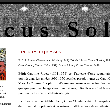
Lectures expresses
E. C. R. Lorac,
Checkmate to Murder
(1944). British Library Crime Classics, 202
Carol Carnac,
Crossed Skis
(1952). British Library Crime Classics, 2020.
Edith Caroline Rivett (1894-1958) est l’auteure d’une septantai
publiés dans les années 1930-1950 sous les pseudonymes de Carol Ca
Mary Le Bourne. La plupart d’entre eux mettent en scène des per
que
quelque peu interchangeables d’enquêteurs, détectives et
chief inspe
 la
pourvus de tous leurs attributs obligés.
nstruire
mble.
La jolie collection British Library Crime Classics a réédité une quin
ndiargues
deux que j’ai lus présentent les mêmes qualités et les mêmes défauts.