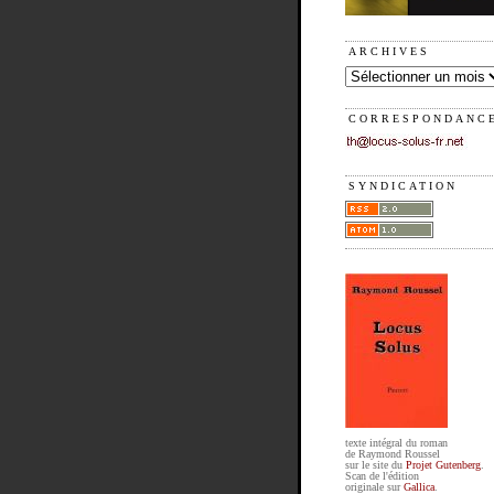
ARCHIVES
CORRESPONDANC
SYNDICATION
texte intégral du roman
de Raymond Roussel
sur le site du
Projet Gutenberg
.
Scan de l'édition
originale sur
Gallica
.