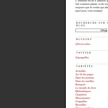
L’essentiel est de n’admirer 
fait vraiment plaisir, et de cro
toujours que le voisin qui ad
payé pour vous tromper.
RECHERCHE SUR 
BLOG
BLUESKY
@locus-solus
TWITTER
@grappilles
VARIÉTÉS
Actuelles
Au fil des pages
Dans les mirettes
Dans les oneilles
Rompols
Le monde du livre
Bibliothèques
Chambres
Monomanies
Grappilles
Broutilles