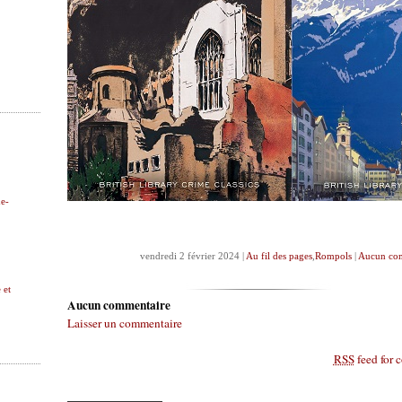
ne-
vendredi 2 février 2024 |
Au fil des pages
,
Rompols
|
Aucun co
 et
Aucun commentaire
Laisser un commentaire
RSS
feed for 