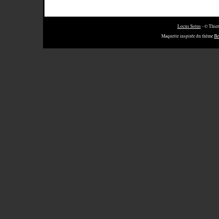
Locus Solus
- © Thier
Maquette inspirée du thème
Be