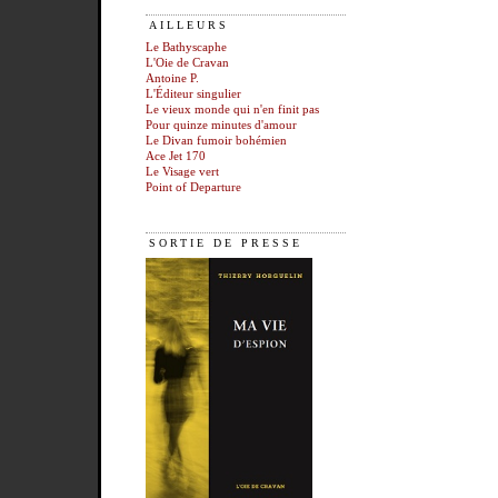
AILLEURS
Le Bathyscaphe
L'Oie de Cravan
Antoine P.
L'Éditeur singulier
Le vieux monde qui n'en finit pas
Pour quinze minutes d'amour
Le Divan fumoir bohémien
Ace Jet 170
Le Visage vert
Point of Departure
SORTIE DE PRESSE