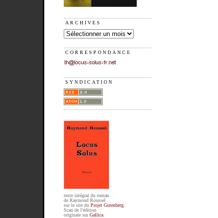
ARCHIVES
CORRESPONDANCE
SYNDICATION
texte intégral du roman
de Raymond Roussel
sur le site du
Projet Gutenberg
.
Scan de l'édition
originale sur
Gallica
.