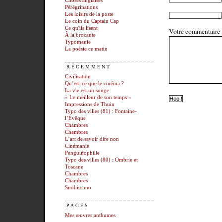
Choses anglaises
Pérégrinations
Les loisirs de la poste
Le coin du Captain Cap
Ce qu'ils lisent
Votre commentaire
À la brocante
Typomanie
La poésie ce matin
RÉCEMMENT
Civilisation
Qu’est-ce que le cinéma ?
La vie est un songe
« Le meilleur de son temps »
Impressions de Thuin
Typo des villes (81) : Fontaine-
l’Évêque
Chambres
Chambres
L’art de savoir dire non
Cinémanie
Penguinophilie
Typo des villes (80) : Ombrie et
Toscane
Chambres
Chambres
Snobissimo
PAGES
Mes œuvres anthumes