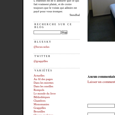
L’essentiel est de n’admirer que ce qui
fait vraiment plaisir, et de croire
toujours que le voisin qui admire est
payé pour vous tromper.
Stendhal
RECHERCHE SUR CE
BLOG
BLUESKY
@locus-solus
TWITTER
@grappilles
VARIÉTÉS
Aucun commentai
Actuelles
Au fil des pages
Laisser un comment
Dans les mirettes
Dans les oneilles
Rompols
Le monde du livre
Bibliothèques
Chambres
Monomanies
Grappilles
Broutilles