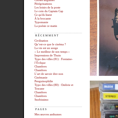
Choses anglaises
Pérégrinations
Les loisirs de la poste
Le coin du Captain Cap
Ce qu'ils lisent
À la brocante
Typomanie
La poésie ce matin
RÉCEMMENT
Civilisation
Qu’est-ce que le cinéma ?
La vie est un songe
« Le meilleur de son temps »
Impressions de Thuin
Typo des villes (81) : Fontaine-
l’Évêque
Chambres
Chambres
L’art de savoir dire non
Cinémanie
Penguinophilie
Typo des villes (80) : Ombrie et
Toscane
Chambres
Chambres
Snobissimo
PAGES
Mes œuvres anthumes