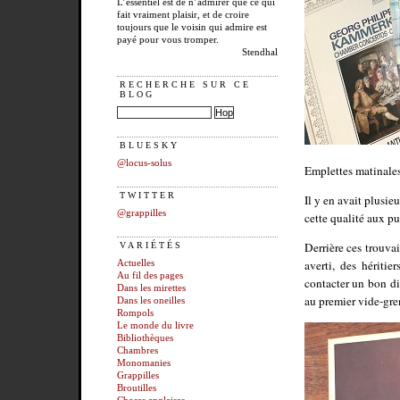
L’essentiel est de n’admirer que ce qui
fait vraiment plaisir, et de croire
toujours que le voisin qui admire est
payé pour vous tromper.
Stendhal
RECHERCHE SUR CE
BLOG
BLUESKY
@locus-solus
Emplettes matinale
TWITTER
Il y en avait plusie
@grappilles
cette qualité aux pu
Derrière ces trouva
VARIÉTÉS
averti, des hériti
Actuelles
Au fil des pages
contacter un bon di
Dans les mirettes
au premier vide-gre
Dans les oneilles
Rompols
Le monde du livre
Bibliothèques
Chambres
Monomanies
Grappilles
Broutilles