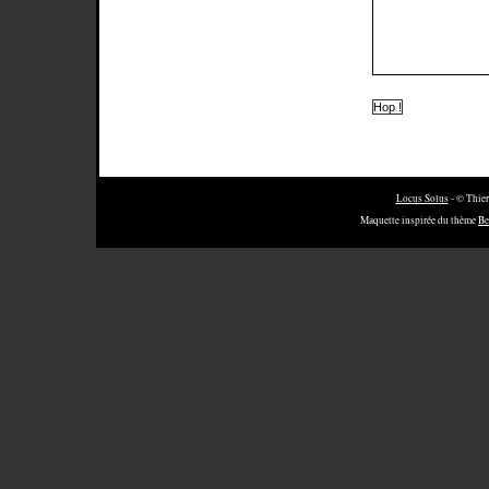
Locus Solus
- © Thier
Maquette inspirée du thème
Be