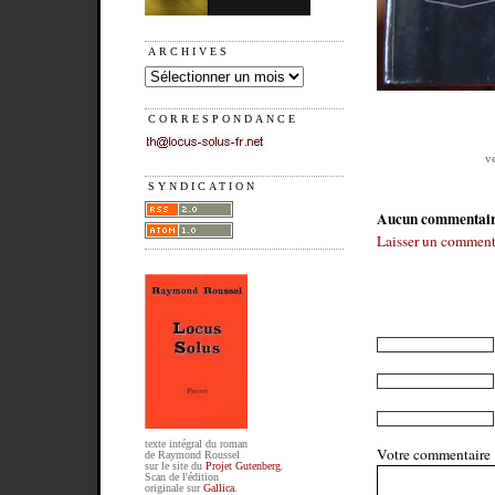
ARCHIVES
CORRESPONDANCE
v
SYNDICATION
Aucun commentai
Laisser un comment
texte intégral du roman
Votre commentaire
de Raymond Roussel
sur le site du
Projet Gutenberg
.
Scan de l'édition
originale sur
Gallica
.