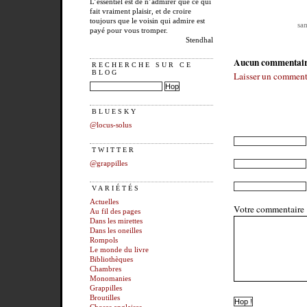
L’essentiel est de n’admirer que ce qui
fait vraiment plaisir, et de croire
toujours que le voisin qui admire est
sa
payé pour vous tromper.
Stendhal
Aucun commentai
RECHERCHE SUR CE
BLOG
Laisser un comment
BLUESKY
@locus-solus
TWITTER
@grappilles
VARIÉTÉS
Actuelles
Votre commentaire
Au fil des pages
Dans les mirettes
Dans les oneilles
Rompols
Le monde du livre
Bibliothèques
Chambres
Monomanies
Grappilles
Broutilles