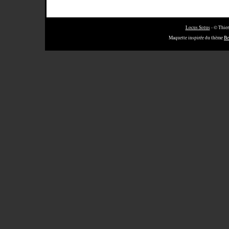
Locus Solus
- © Thier
Maquette inspirée du thème
Be