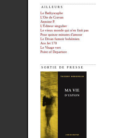
AILLEURS
Le Bathyscaphe
L'Oie de Cravan
Antoine P.
L'Éditeur singulier
Le vieux monde qui n'en finit pas
Pour quinze minutes d'amour
Le Divan fumoir bohémien
Ace Jet 170
Le Visage vert
Point of Departure
SORTIE DE PRESSE