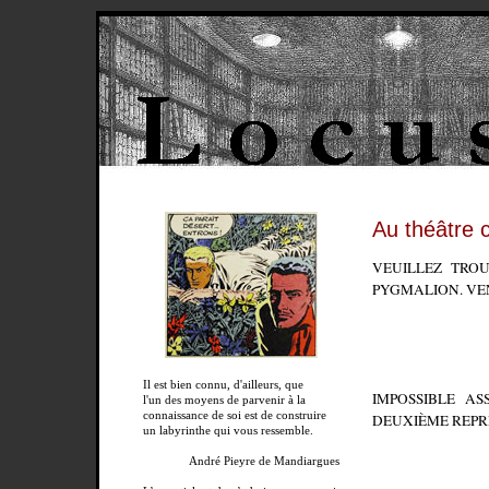
Au théâtre c
VEUILLEZ TROU
PYGMALION. VEN
Il est bien connu, d'ailleurs, que
IMPOSSIBLE AS
l'un des moyens de parvenir à la
connaissance de soi est de construire
DEUXIÈME REPR
un labyrinthe qui vous ressemble.
André Pieyre de Mandiargues