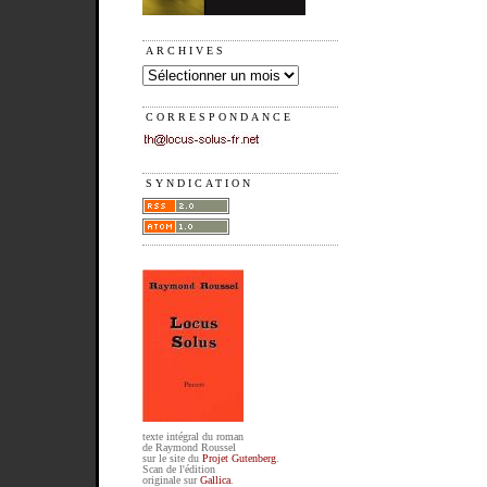
ARCHIVES
CORRESPONDANCE
SYNDICATION
texte intégral du roman
de Raymond Roussel
sur le site du
Projet Gutenberg
.
Scan de l'édition
originale sur
Gallica
.