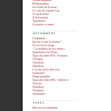
Choses anglaises
Pérégrinations
Les loisirs de la poste
Le coin du Captain Cap
Ce qu'ils lisent
À la brocante
Typomanie
La poésie ce matin
RÉCEMMENT
Civilisation
Qu’est-ce que le cinéma ?
La vie est un songe
« Le meilleur de son temps »
Impressions de Thuin
Typo des villes (81) : Fontaine-
l’Évêque
Chambres
Chambres
L’art de savoir dire non
Cinémanie
Penguinophilie
Typo des villes (80) : Ombrie et
Toscane
Chambres
Chambres
Snobissimo
PAGES
Mes œuvres anthumes