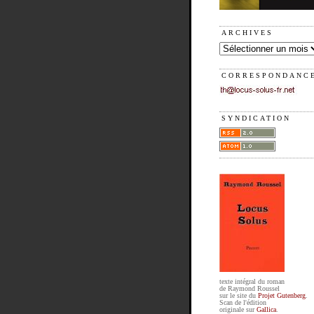
ARCHIVES
CORRESPONDANC
SYNDICATION
texte intégral du roman
de Raymond Roussel
sur le site du
Projet Gutenberg
.
Scan de l'édition
originale sur
Gallica
.