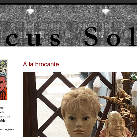
À la brocante
que
 la
nstruire
mble.
ndiargues