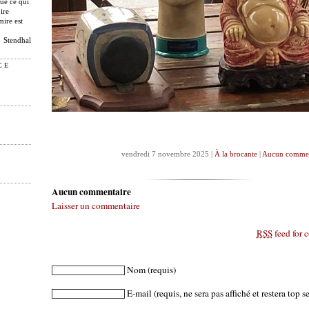
que ce qui
ire
mire est
Stendhal
CE
vendredi 7 novembre 2025 |
À la brocante
|
Aucun commen
Aucun commentaire
Laisser un commentaire
RSS
feed for 
Nom
(requis)
E-mail
(requis, ne sera pas affiché et restera top se