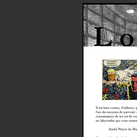
Il est bien connu, d'ailleurs, 
l'un des moyens de parvenir à
connaissance de soi est de co
un labyrinthe qui vous resse
André Pieyre de Ma