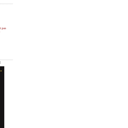
t pas
r
E