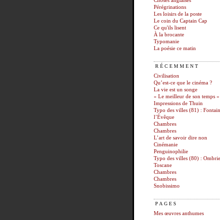
Choses anglaises
Pérégrinations
Les loisirs de la poste
Le coin du Captain Cap
Ce qu'ils lisent
À la brocante
Typomanie
La poésie ce matin
RÉCEMMENT
Civilisation
Qu’est-ce que le cinéma ?
La vie est un songe
« Le meilleur de son temps »
Impressions de Thuin
Typo des villes (81) : Fontai
l’Évêque
Chambres
Chambres
L’art de savoir dire non
Cinémanie
Penguinophilie
Typo des villes (80) : Ombrie
Toscane
Chambres
Chambres
Snobissimo
PAGES
Mes œuvres anthumes