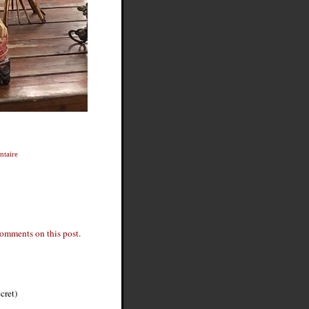
taire
comments on this post.
cret)