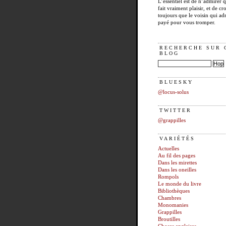
L’essentiel est de n’admirer 
fait vraiment plaisir, et de cro
toujours que le voisin qui ad
payé pour vous tromper.
RECHERCHE SUR 
BLOG
BLUESKY
@locus-solus
TWITTER
@grappilles
VARIÉTÉS
Actuelles
Au fil des pages
Dans les mirettes
Dans les oneilles
Rompols
Le monde du livre
Bibliothèques
Chambres
Monomanies
Grappilles
Broutilles