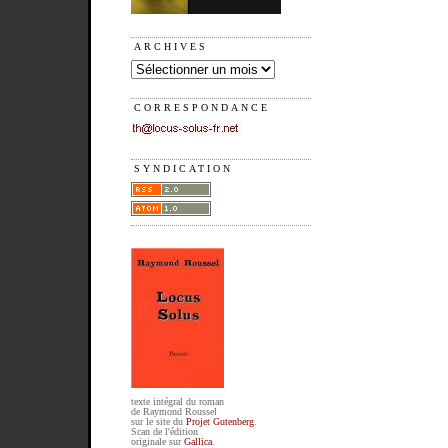
ARCHIVES
CORRESPONDANCE
SYNDICATION
texte intégral du roman
de Raymond Roussel
sur le site du
Projet Gutenberg
.
Scan de l'édition
originale sur
Gallica
.