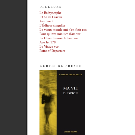
AILLEURS
Le Bathyscaphe
L'Oie de Cravan
Antoine P.
L'Éditeur singulier
Le vieux monde qui n'en finit pas
Pour quinze minutes d'amour
Le Divan fumoir bohémien
Ace Jet 170
Le Visage vert
Point of Departure
SORTIE DE PRESSE