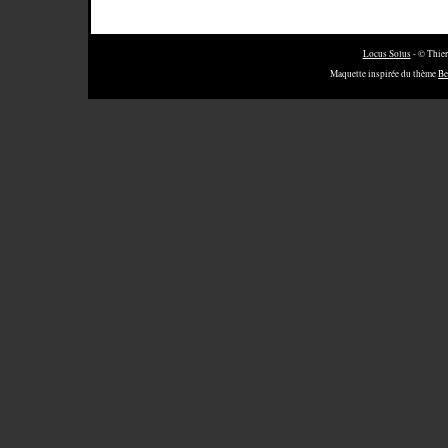
Locus Solus
- © Thier
Maquette inspirée du thème
Be