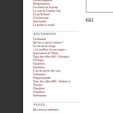
Choses anglaises
Pérégrinations
Les loisirs de la poste
Le coin du Captain Cap
Ce qu'ils lisent
À la brocante
Typomanie
La poésie ce matin
RÉCEMMENT
Civilisation
Qu’est-ce que le cinéma ?
La vie est un songe
« Le meilleur de son temps »
Impressions de Thuin
Typo des villes (81) : Fontaine-
l’Évêque
Chambres
Chambres
L’art de savoir dire non
Cinémanie
Penguinophilie
Typo des villes (80) : Ombrie et
Toscane
Chambres
Chambres
Snobissimo
PAGES
Mes œuvres anthumes