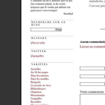
maladroite, m
L’essentiel est de n’admirer que ce qui
fait vraiment plaisir, et de croire
l’envoie pl
toujours que le voisin qui admire est
payé pour vous tromper.
Stendhal
RECHERCHE SUR CE
BLOG
vend
BLUESKY
Aucun commentai
@locus-solus
Laisser un comment
TWITTER
@grappilles
VARIÉTÉS
Actuelles
Au fil des pages
Dans les mirettes
Dans les oneilles
Rompols
Le monde du livre
Bibliothèques
Votre commentaire
Chambres
Monomanies
Grappilles
Broutilles