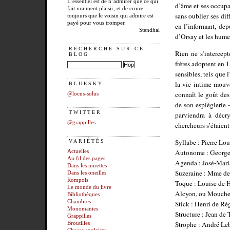
L’essentiel est de n’admirer que ce qui
d’âme et ses occupat
fait vraiment plaisir, et de croire
sans oublier ses dif
toujours que le voisin qui admire est
payé pour vous tromper.
en l’informant, dep
Stendhal
d’Orsay et les hume
RECHERCHE SUR CE
Rien ne s’intercep
BLOG
frères adoptent en 1
sensibles, tels que 
la vie intime mouv
BLUESKY
connaît le goût de
@locus-solus
de son espièglerie –
TWITTER
parviendra à décr
@grappilles
chercheurs s’étaien
Syllabe : Pierre Lo
VARIÉTÉS
Autonome : George
Actuelles
Au fil des pages
Agenda : José-Mari
Dans les mirettes
Suzeraine : Mme de
Dans les oneilles
Rompols
Toque : Louise de 
Le monde du livre
Alcyon, ou Mouche 
Bibliothèques
Chambres
Stick : Henri de Ré
Monomanies
Structure : Jean de 
Grappilles
Strophe : André Le
Broutilles