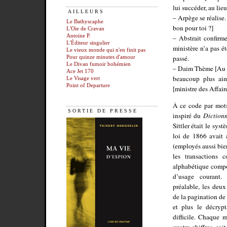
lui succéder, au lie
AILLEURS
– Arpège se réalise.
Le Bathyscaphe
bon pour toi ?]
L'Oie de Cravan
Antoine P.
– Abstrait confirm
L'Éditeur singulier
ministère n’a pas é
Le vieux monde qui n'en finit pas
passé.
Pour quinze minutes d'amour
Le Divan fumoir bohémien
– Daim Thème [Au su
Ace Jet 170
beaucoup plus aim
Le Visage vert
Point of Departure
[ministre des Affair
À ce code par mots
SORTIE DE PRESSE
inspiré du
Dictionn
Sittler était le sys
loi de 1866 avait 
(employés aussi bie
les transactions c
alphabétique compo
d’usage courant.
préalable, les deu
de la pagination de 
et plus le décryp
difficile. Chaque 
quatre chiffres, so