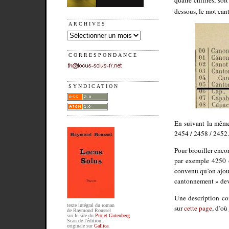
dessous, le mot can
ARCHIVES
CORRESPONDANCE
SYNDICATION
En suivant la même
2454 / 2458 / 2452.
Pour brouiller encor
par exemple 4250 o
convenu qu’on ajout
cantonnement » dev
Une description c
texte intégral du roman
sur
cette page
, d’où
de Raymond Roussel
sur le site du
Projet Gutenberg
.
Scan de l'édition
originale sur
Gallica
.