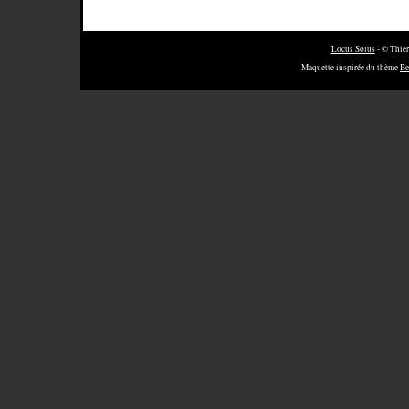
Locus Solus
- © Thier
Maquette inspirée du thème
Be