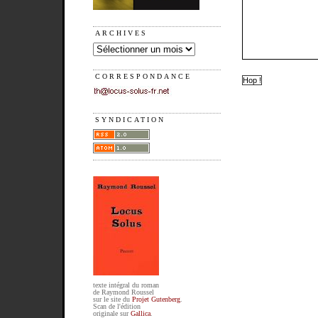
ARCHIVES
CORRESPONDANCE
SYNDICATION
texte intégral du roman
de Raymond Roussel
sur le site du
Projet Gutenberg
.
Scan de l'édition
originale sur
Gallica
.