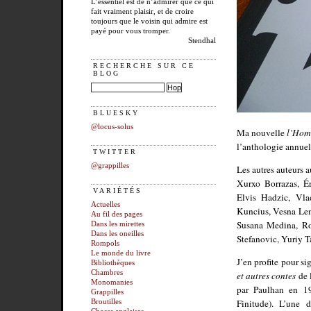
L’essentiel est de n’admirer que ce qui
fait vraiment plaisir, et de croire
toujours que le voisin qui admire est
payé pour vous tromper.
Stendhal
RECHERCHE SUR CE
BLOG
BLUESKY
@locus-solus
Ma nouvelle
l’Hom
l’anthologie annue
TWITTER
@grappilles
Les autres auteurs
Xurxo Borrazas, Ér
VARIÉTÉS
Elvis Hadzic, Vla
Actuelles
Kuncius, Vesna Le
Au fil des pages
Susana Medina, Ro
Dans les mirettes
Dans les oneilles
Stefanovic, Yuriy T
Rompols
Le monde du livre
J’en profite pour s
Bibliothèques
Chambres
et autres contes
de 
Monomanies
par Paulhan en 19
Grappilles
Finitude). L’une 
Broutilles