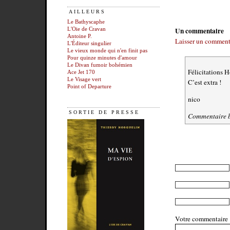
AILLEURS
Le Bathyscaphe
Un commentaire
L'Oie de Cravan
Antoine P.
Laisser un comment
L'Éditeur singulier
Le vieux monde qui n'en finit pas
Pour quinze minutes d'amour
Le Divan fumoir bohémien
Félicitations 
Ace Jet 170
Le Visage vert
C’est extra !
Point of Departure
nico
SORTIE DE PRESSE
Commentaire b
Votre commentaire