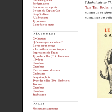
Choses anglaises
l’
Anthologie de l’
Pérégrinations
Tam Tam Books
, 
Les loisirs de la poste
Le coin du Captain Cap
comme on se retrouv
Ce qu'ils lisent
connaissez pas cette 
À la brocante
Typomanie
La poésie ce matin
RÉCEMMENT
Civilisation
Qu’est-ce que le cinéma ?
La vie est un songe
« Le meilleur de son temps »
Impressions de Thuin
Typo des villes (81) : Fontaine-
l’Évêque
Chambres
Chambres
L’art de savoir dire non
Cinémanie
Penguinophilie
Typo des villes (80) : Ombrie et
Toscane
Chambres
Chambres
Snobissimo
PAGES
Mes œuvres anthumes