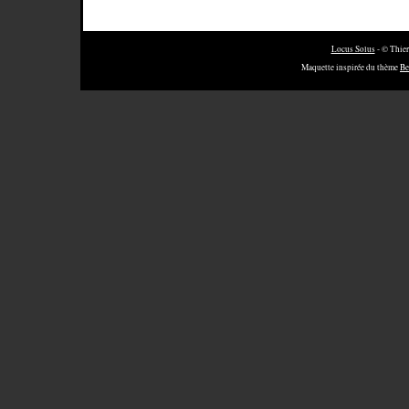
Locus Solus
- © Thier
Maquette inspirée du thème
Be