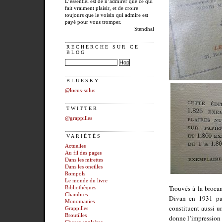
L’essentiel est de n’admirer que ce qui
fait vraiment plaisir, et de croire
toujours que le voisin qui admire est
payé pour vous tromper.
Stendhal
RECHERCHE SUR CE
BLOG
BLUESKY
@locus-solus
TWITTER
@grappilles
VARIÉTÉS
Actuelles
Au fil des pages
Dans les mirettes
Dans les oneilles
Rompols
Le monde du livre
Trouvés à la brocan
Bibliothèques
Chambres
Divan en 1931 par
Monomanies
constituent aussi 
Grappilles
Broutilles
donne l’impression d’