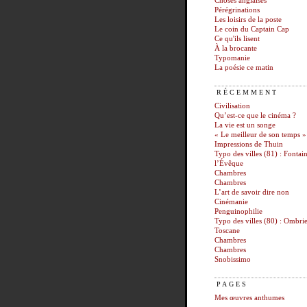
Choses anglaises
Pérégrinations
Les loisirs de la poste
Le coin du Captain Cap
Ce qu'ils lisent
À la brocante
Typomanie
La poésie ce matin
RÉCEMMENT
Civilisation
Qu’est-ce que le cinéma ?
La vie est un songe
« Le meilleur de son temps »
Impressions de Thuin
Typo des villes (81) : Fontai
l’Évêque
Chambres
Chambres
L’art de savoir dire non
Cinémanie
Penguinophilie
Typo des villes (80) : Ombrie
Toscane
Chambres
Chambres
Snobissimo
PAGES
Mes œuvres anthumes