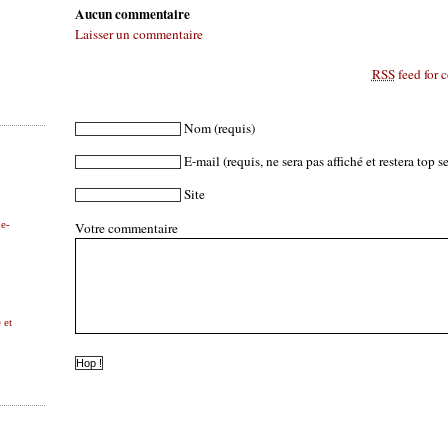
Aucun commentaire
Laisser un commentaire
RSS
feed for 
Nom
(requis)
E-mail
(requis, ne sera pas affiché et restera top se
Site
Votre commentaire
ne-
 et