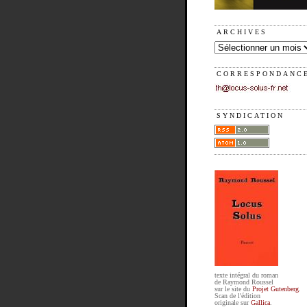
ARCHIVES
CORRESPONDANC
SYNDICATION
texte intégral du roman
de Raymond Roussel
sur le site du
Projet Gutenberg
.
Scan de l'édition
originale sur
Gallica
.