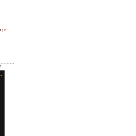
t pas
r
E