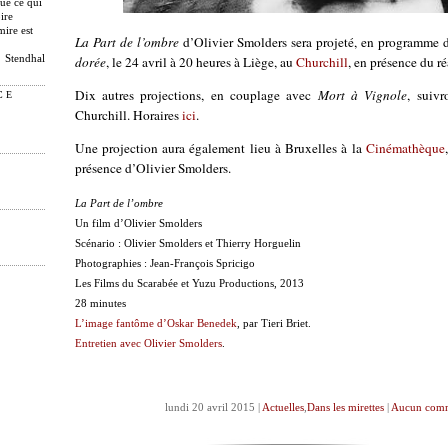
que ce qui
ire
mire est
La Part de l’ombre
d’Olivier Smolders sera projeté, en programme
dorée
, le 24 avril à 20 heures à Liège, au
Churchill
, en présence du ré
Stendhal
Dix autres projections, en couplage avec
Mort à Vignole
, suivr
CE
Churchill. Horaires
ici
.
Une projection aura également lieu à Bruxelles à la
Cinémathèque
présence d’Olivier Smolders.
La Part de l’ombre
Un film d’Olivier Smolders
Scénario : Olivier Smolders et Thierry Horguelin
Photographies : Jean-François Spricigo
Les Films du Scarabée et Yuzu Productions, 2013
28 minutes
L’image fantôme d’Oskar Benedek
, par Tieri Briet.
Entretien avec Olivier Smolders
.
lundi 20 avril 2015 |
Actuelles
,
Dans les mirettes
|
Aucun comm