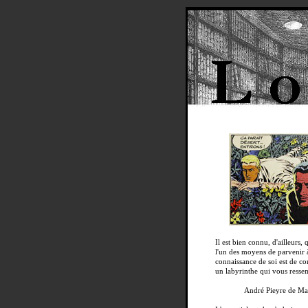
Il est bien connu, d'ailleurs, 
l'un des moyens de parvenir à
connaissance de soi est de co
un labyrinthe qui vous resse
André Pieyre de Ma