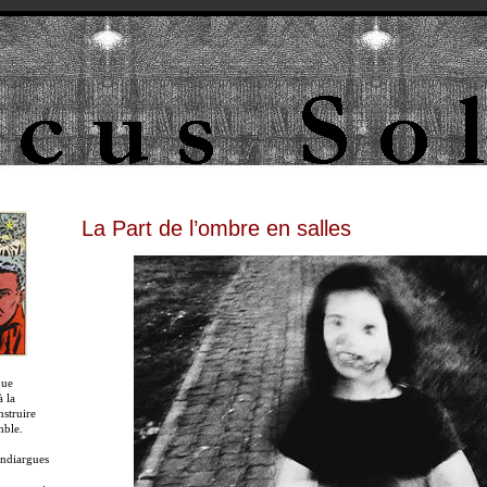
La Part de l’ombre en salles
que
 la
nstruire
mble.
ndiargues