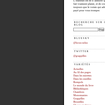
L’essentiel est de n’admirer 
fait vraiment plaisir, et de cro
toujours que le voisin qui ad
payé pour vous tromper.
RECHERCHE SUR 
BLOG
BLUESKY
@locus-solus
TWITTER
@grappilles
VARIÉTÉS
Actuelles
Au fil des pages
Dans les mirettes
Dans les oneilles
Rompols
Le monde du livre
Bibliothèques
Chambres
Monomanies
Grappilles
Broutilles