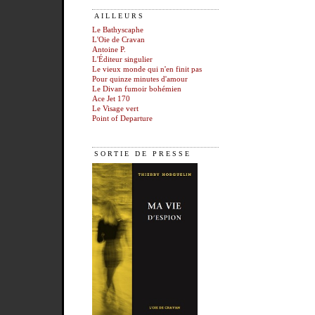
AILLEURS
Le Bathyscaphe
L'Oie de Cravan
Antoine P.
L'Éditeur singulier
Le vieux monde qui n'en finit pas
Pour quinze minutes d'amour
Le Divan fumoir bohémien
Ace Jet 170
Le Visage vert
Point of Departure
SORTIE DE PRESSE