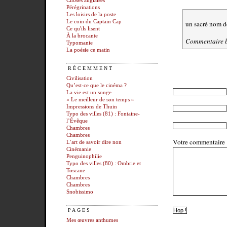
Choses anglaises
Pérégrinations
Les loisirs de la poste
Le coin du Captain Cap
un sacré nom de
Ce qu'ils lisent
À la brocante
Commentaire b
Typomanie
La poésie ce matin
RÉCEMMENT
Civilisation
Qu’est-ce que le cinéma ?
La vie est un songe
« Le meilleur de son temps »
Impressions de Thuin
Typo des villes (81) : Fontaine-
l’Évêque
Chambres
Chambres
Votre commentaire
L’art de savoir dire non
Cinémanie
Penguinophilie
Typo des villes (80) : Ombrie et
Toscane
Chambres
Chambres
Snobissimo
PAGES
Mes œuvres anthumes