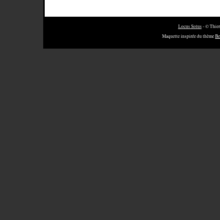
Locus Solus
- © Thier
Maquette inspirée du thème
Be