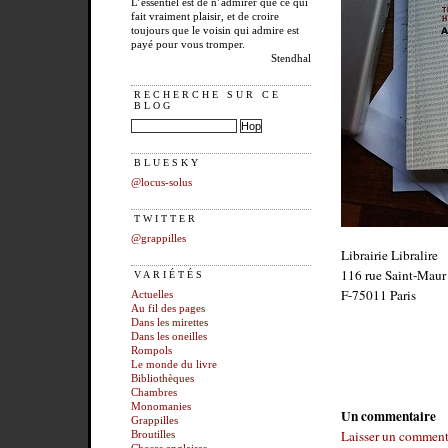
L’essentiel est de n’admirer que ce qui
fait vraiment plaisir, et de croire
toujours que le voisin qui admire est
payé pour vous tromper.
Stendhal
RECHERCHE SUR CE
BLOG
BLUESKY
@locus-solus
TWITTER
@grappilles
Librairie Libralire
116 rue Saint-Maur
VARIÉTÉS
F-75011 Paris
Actuelles
Au fil des pages
Dans les mirettes
Dans les oneilles
Rompols
Le monde du livre
Bibliothèques
Chambres
Monomanies
Un commentaire
Grappilles
Laisser un comment
Broutilles