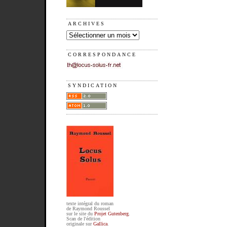
ARCHIVES
CORRESPONDANCE
SYNDICATION
texte intégral du roman
de Raymond Roussel
sur le site du
Projet Gutenberg
.
Scan de l'édition
originale sur
Gallica
.