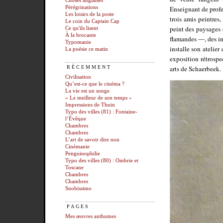
Choses anglaises
Enseignant de profe
Pérégrinations
Les loisirs de la poste
trois amis peintres,
Le coin du Captain Cap
peint des paysages 
Ce qu'ils lisent
À la brocante
flamandes —, des int
Typomanie
installe son atelie
La poésie ce matin
exposition rétrospe
arts de Schaerbeek.
RÉCEMMENT
Civilisation
Qu’est-ce que le cinéma ?
La vie est un songe
« Le meilleur de son temps »
Impressions de Thuin
Typo des villes (81) : Fontaine-
l’Évêque
Chambres
Chambres
L’art de savoir dire non
Cinémanie
Penguinophilie
Typo des villes (80) : Ombrie et
Toscane
Chambres
Chambres
Snobissimo
PAGES
Mes œuvres anthumes