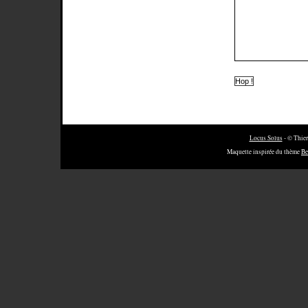
Locus Solus
- © Thier
Maquette inspirée du thème
Be