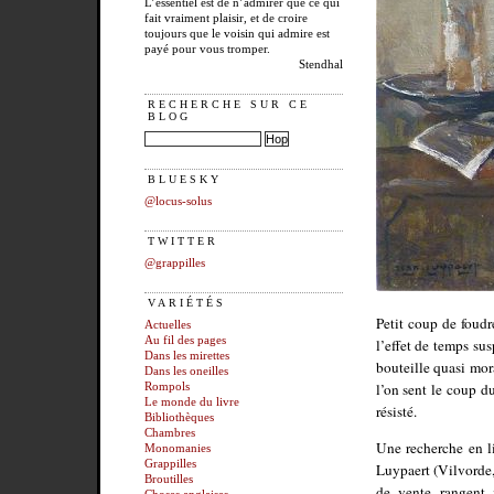
L’essentiel est de n’admirer que ce qui
fait vraiment plaisir, et de croire
toujours que le voisin qui admire est
payé pour vous tromper.
Stendhal
RECHERCHE SUR CE
BLOG
BLUESKY
@locus-solus
TWITTER
@grappilles
VARIÉTÉS
Petit coup de foudr
Actuelles
Au fil des pages
l’effet de temps su
Dans les mirettes
bouteille quasi mor
Dans les oneilles
l’on sent le coup du
Rompols
Le monde du livre
résisté.
Bibliothèques
Chambres
Une recherche en l
Monomanies
Grappilles
Luypaert (Vilvorde,
Broutilles
de vente rangent 