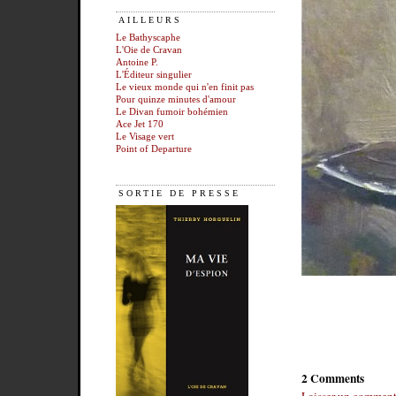
AILLEURS
Le Bathyscaphe
L'Oie de Cravan
Antoine P.
L'Éditeur singulier
Le vieux monde qui n'en finit pas
Pour quinze minutes d'amour
Le Divan fumoir bohémien
Ace Jet 170
Le Visage vert
Point of Departure
SORTIE DE PRESSE
2 Comments
Laisser un comment