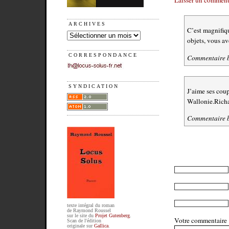
ARCHIVES
C’est magnifiqu
objets, vous ave
CORRESPONDANCE
Commentaire 
SYNDICATION
J’aime ses coup
Wallonie.Rich
Commentaire 
texte intégral du roman
de Raymond Roussel
sur le site du
Projet Gutenberg
.
Votre commentaire
Scan de l'édition
originale sur
Gallica
.