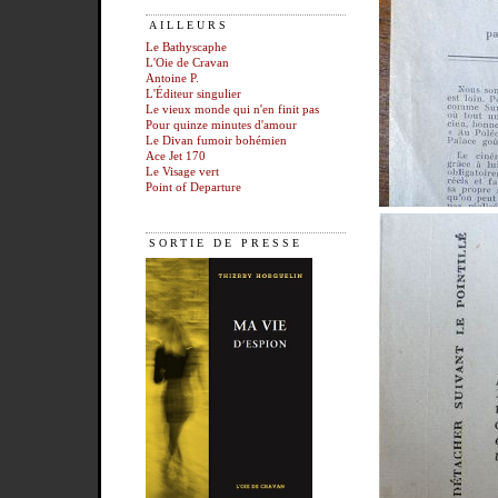
AILLEURS
Le Bathyscaphe
L'Oie de Cravan
Antoine P.
L'Éditeur singulier
Le vieux monde qui n'en finit pas
Pour quinze minutes d'amour
Le Divan fumoir bohémien
Ace Jet 170
Le Visage vert
Point of Departure
SORTIE DE PRESSE