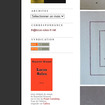
ARCHIVES
CORRESPONDANCE
SYNDICATION
texte intégral du roman
de Raymond Roussel
sur le site du
Projet Gutenberg
.
Scan de l'édition
originale sur
Gallica
.