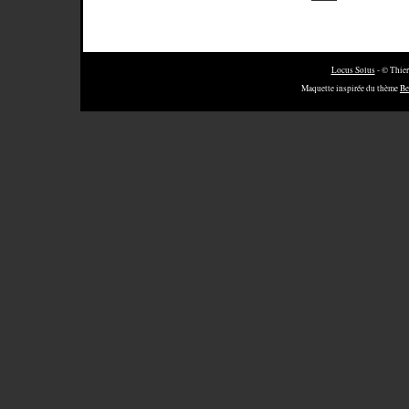
Locus Solus
- © Thier
Maquette inspirée du thème
Be