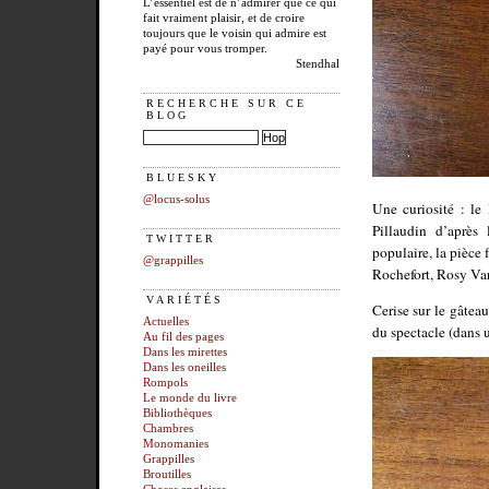
L’essentiel est de n’admirer que ce qui
fait vraiment plaisir, et de croire
toujours que le voisin qui admire est
payé pour vous tromper.
Stendhal
RECHERCHE SUR CE
BLOG
BLUESKY
@locus-solus
Une curiosité : le
Pillaudin d’aprè
TWITTER
populaire, la pièce 
@grappilles
Rochefort, Rosy Vart
VARIÉTÉS
Cerise sur le gâtea
Actuelles
du spectacle (dans u
Au fil des pages
Dans les mirettes
Dans les oneilles
Rompols
Le monde du livre
Bibliothèques
Chambres
Monomanies
Grappilles
Broutilles