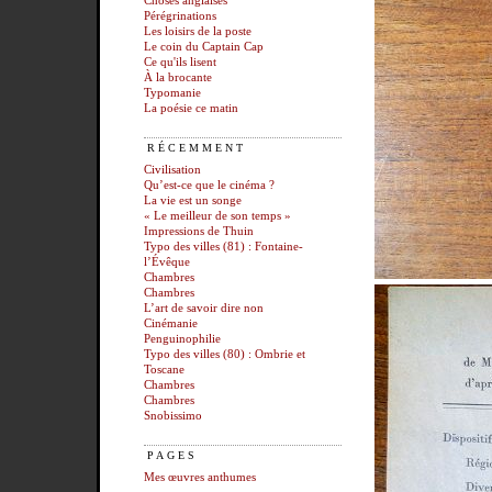
Choses anglaises
Pérégrinations
Les loisirs de la poste
Le coin du Captain Cap
Ce qu'ils lisent
À la brocante
Typomanie
La poésie ce matin
RÉCEMMENT
Civilisation
Qu’est-ce que le cinéma ?
La vie est un songe
« Le meilleur de son temps »
Impressions de Thuin
Typo des villes (81) : Fontaine-
l’Évêque
Chambres
Chambres
L’art de savoir dire non
Cinémanie
Penguinophilie
Typo des villes (80) : Ombrie et
Toscane
Chambres
Chambres
Snobissimo
PAGES
Mes œuvres anthumes