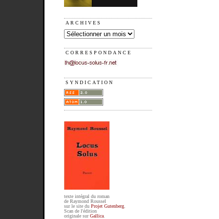
ARCHIVES
CORRESPONDANCE
SYNDICATION
texte intégral du roman
de Raymond Roussel
sur le site du
Projet Gutenberg
.
Scan de l'édition
originale sur
Gallica
.