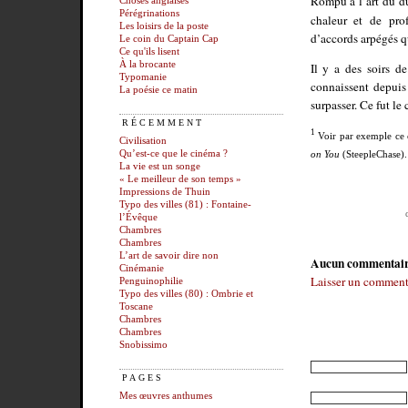
Rompu à l’art du du
Choses anglaises
Pérégrinations
chaleur et de pr
Les loisirs de la poste
d’accords arpégés qu
Le coin du Captain Cap
Ce qu'ils lisent
À la brocante
Il y a des soirs d
Typomanie
connaissent depuis 
La poésie ce matin
surpasser. Ce fut le
RÉCEMMENT
1
Voir par exemple ce 
Civilisation
Qu’est-ce que le cinéma ?
on You
(SteepleChase).
La vie est un songe
« Le meilleur de son temps »
Impressions de Thuin
Typo des villes (81) : Fontaine-
l’Évêque
Chambres
Chambres
L’art de savoir dire non
Aucun commentai
Cinémanie
Laisser un comment
Penguinophilie
Typo des villes (80) : Ombrie et
Toscane
Chambres
Chambres
Snobissimo
PAGES
Mes œuvres anthumes