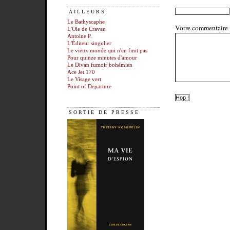
AILLEURS
Le Bathyscaphe
Votre commentaire
L'Oie de Cravan
Antoine P.
L'Éditeur singulier
Le vieux monde qui n'en finit pas
Pour quinze minutes d'amour
Le Divan fumoir bohémien
Ace Jet 170
Le Visage vert
Point of Departure
SORTIE DE PRESSE