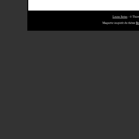
Locus Solus
- © Thier
Maquette inspirée du thème
Be