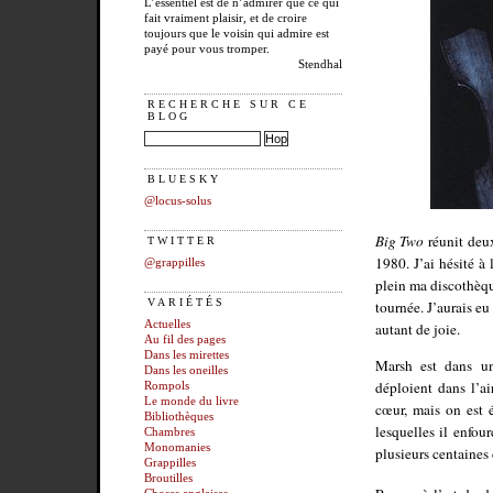
L’essentiel est de n’admirer que ce qui
fait vraiment plaisir, et de croire
toujours que le voisin qui admire est
payé pour vous tromper.
Stendhal
RECHERCHE SUR CE
BLOG
BLUESKY
@locus-solus
Big Two
réunit deux
TWITTER
1980. J’ai hésité à
@grappilles
plein ma discothèqu
VARIÉTÉS
tournée. J’aurais eu
Actuelles
autant de joie.
Au fil des pages
Dans les mirettes
Marsh est dans un
Dans les oneilles
déploient dans l’a
Rompols
Le monde du livre
cœur, mais on est é
Bibliothèques
lesquelles il enfou
Chambres
Monomanies
plusieurs centaines 
Grappilles
Broutilles