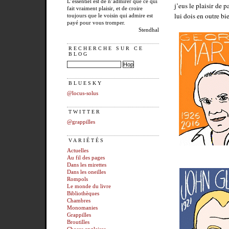
L’essentiel est de n’admirer que ce qui
j’eus le plaisir de 
fait vraiment plaisir, et de croire
lui dois en outre bi
toujours que le voisin qui admire est
payé pour vous tromper.
Stendhal
RECHERCHE SUR CE
BLOG
BLUESKY
@locus-solus
TWITTER
@grappilles
VARIÉTÉS
Actuelles
Au fil des pages
Dans les mirettes
Dans les oneilles
Rompols
Le monde du livre
Bibliothèques
Chambres
Monomanies
Grappilles
Broutilles