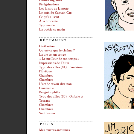
Choses anglaises
Pérégrinations
Les loisirs de la poste
Le coin du Captain Cap
Ce qu'ils lisent
À la brocante
Typomanie
La poésie ce matin
RÉCEMMENT
Civilisation
Qu’est-ce que le cinéma ?
La vie est un songe
« Le meilleur de son temps »
Impressions de Thuin
Typo des villes (81) : Fontaine-
l’Évêque
Chambres
Chambres
L’art de savoir dire non
Cinémanie
Penguinophilie
Typo des villes (80) : Ombrie et
Toscane
Chambres
Chambres
Snobissimo
PAGES
Mes œuvres anthumes