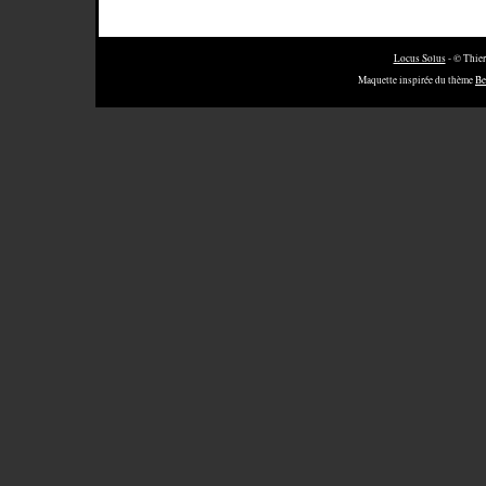
Locus Solus
- © Thier
Maquette inspirée du thème
Be