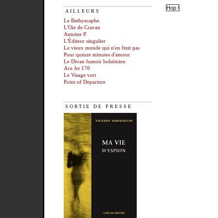
AILLEURS
Le Bathyscaphe
L'Oie de Cravan
Antoine P.
L'Éditeur singulier
Le vieux monde qui n'en finit pas
Pour quinze minutes d'amour
Le Divan fumoir bohémien
Ace Jet 170
Le Visage vert
Point of Departure
SORTIE DE PRESSE