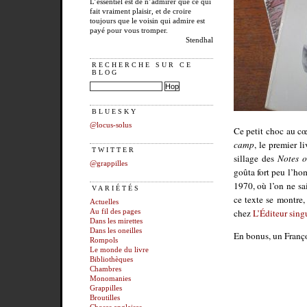
L’essentiel est de n’admirer que ce qui
fait vraiment plaisir, et de croire
toujours que le voisin qui admire est
payé pour vous tromper.
Stendhal
RECHERCHE SUR CE
BLOG
BLUESKY
@locus-solus
Ce petit choc au cœ
camp
, le premier li
TWITTER
sillage des
Notes 
@grappilles
goûta fort peu l’ho
1970, où l’on ne sa
VARIÉTÉS
ce texte se montre,
Actuelles
chez
L’Éditeur singu
Au fil des pages
Dans les mirettes
Dans les oneilles
En bonus, un Françoi
Rompols
Le monde du livre
Bibliothèques
Chambres
Monomanies
Grappilles
Broutilles