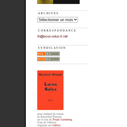
ARCHIVES
CORRESPONDANCE
SYNDICATION
texte intégral du roman
de Raymond Roussel
sur le site du
Projet Gutenberg
.
Scan de l'édition
originale sur
Gallica
.