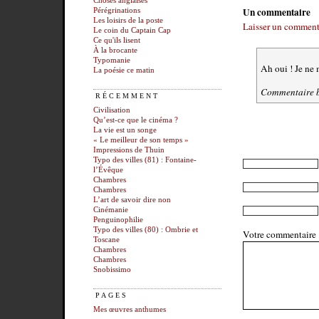
Choses anglaises
Un commentaire
Pérégrinations
Les loisirs de la poste
Laisser un comment
Le coin du Captain Cap
Ce qu'ils lisent
À la brocante
Typomanie
Ah oui ! Je ne 
La poésie ce matin
Commentaire 
RÉCEMMENT
Civilisation
Qu’est-ce que le cinéma ?
La vie est un songe
« Le meilleur de son temps »
Impressions de Thuin
Typo des villes (81) : Fontaine-
l’Évêque
Chambres
Chambres
L’art de savoir dire non
Cinémanie
Penguinophilie
Typo des villes (80) : Ombrie et
Votre commentaire
Toscane
Chambres
Chambres
Snobissimo
PAGES
Mes œuvres anthumes