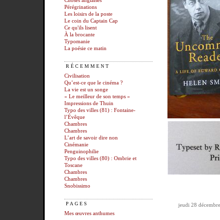
Choses anglaises
Pérégrinations
Les loisirs de la poste
Le coin du Captain Cap
Ce qu'ils lisent
À la brocante
Typomanie
La poésie ce matin
RÉCEMMENT
Civilisation
Qu’est-ce que le cinéma ?
La vie est un songe
« Le meilleur de son temps »
Impressions de Thuin
Typo des villes (81) : Fontaine-
l’Évêque
Chambres
Chambres
L’art de savoir dire non
Cinémanie
Penguinophilie
Typo des villes (80) : Ombrie et
Toscane
Chambres
Chambres
Snobissimo
PAGES
jeudi 28 décembr
Mes œuvres anthumes