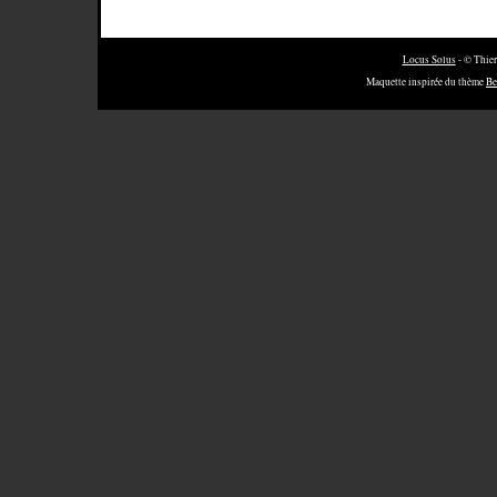
Locus Solus
- © Thier
Maquette inspirée du thème
Be