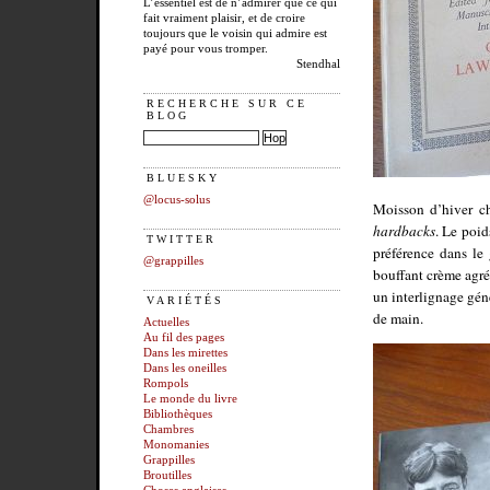
L’essentiel est de n’admirer que ce qui
fait vraiment plaisir, et de croire
toujours que le voisin qui admire est
payé pour vous tromper.
Stendhal
RECHERCHE SUR CE
BLOG
BLUESKY
@locus-solus
Moisson d’hiver 
hardbacks
. Le poid
TWITTER
préférence dans le
@grappilles
bouffant crème agré
un interlignage géné
VARIÉTÉS
de main.
Actuelles
Au fil des pages
Dans les mirettes
Dans les oneilles
Rompols
Le monde du livre
Bibliothèques
Chambres
Monomanies
Grappilles
Broutilles