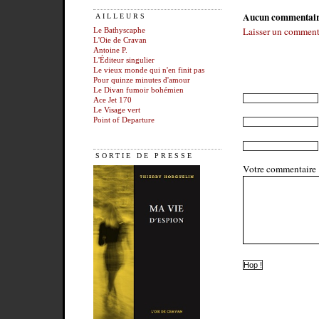
Aucun commentai
AILLEURS
Laisser un comment
Le Bathyscaphe
L'Oie de Cravan
Antoine P.
L'Éditeur singulier
Le vieux monde qui n'en finit pas
Pour quinze minutes d'amour
Le Divan fumoir bohémien
Ace Jet 170
Le Visage vert
Point of Departure
SORTIE DE PRESSE
Votre commentaire