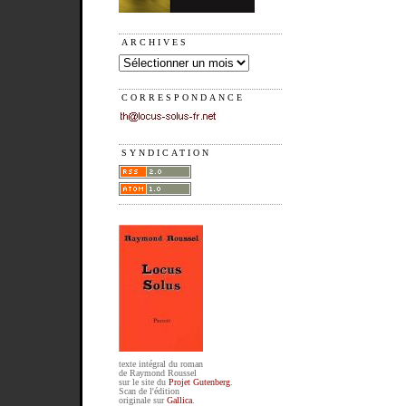
ARCHIVES
CORRESPONDANCE
SYNDICATION
texte intégral du roman
de Raymond Roussel
sur le site du
Projet Gutenberg
.
Scan de l'édition
originale sur
Gallica
.