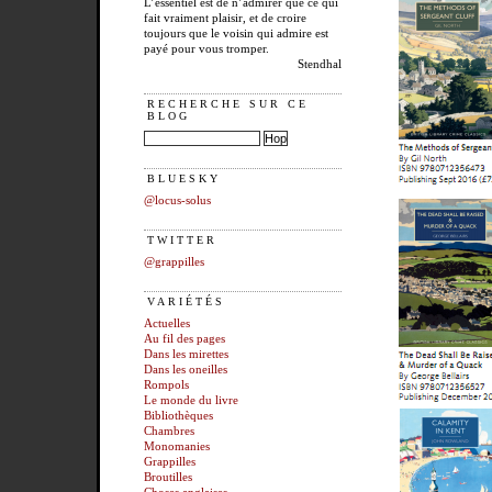
L’essentiel est de n’admirer que ce qui
fait vraiment plaisir, et de croire
toujours que le voisin qui admire est
payé pour vous tromper.
Stendhal
RECHERCHE SUR CE
BLOG
BLUESKY
@locus-solus
TWITTER
@grappilles
VARIÉTÉS
Actuelles
Au fil des pages
Dans les mirettes
Dans les oneilles
Rompols
Le monde du livre
Bibliothèques
Chambres
Monomanies
Grappilles
Broutilles