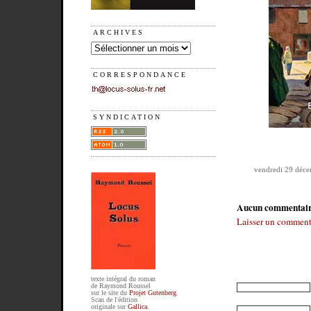
ARCHIVES
CORRESPONDANCE
SYNDICATION
vendredi 29 déc
Aucun commentai
Laisser un comment
texte intégral du roman
de Raymond Roussel
sur le site du
Projet Gutenberg
.
Scan de l'édition
originale sur
Gallica
.