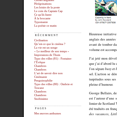
Choses anglaises
Pérégrinations
Les loisirs de la poste
Le coin du Captain Cap
Ce qu'ils lisent
À la brocante
Typomanie
La poésie ce matin
Heureuse initiative
RÉCEMMENT
anglais des années t
Civilisation
avant de tomber da
Qu’est-ce que le cinéma ?
La vie est un songe
volume est accompa
« Le meilleur de son temps »
Impressions de Thuin
J’ai jeté mon dévol
Typo des villes (81) : Fontaine-
l’Évêque
que j’ai d’abord lu 
Chambres
l’on sépare
busy
et
Chambres
sel. L’action se dé
L’art de savoir dire non
Cinémanie
turpitudes sous ses
Penguinophilie
pleine d’humour.
Typo des villes (80) : Ombrie et
Toscane
Chambres
George Bellairs, de
Chambres
est l’auteur d’une 
Snobissimo
limier de Scotland 
été traduits en fran
PAGES
des vacances
,
Lit
Mes œuvres anthumes