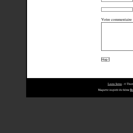
Votre commentaire
Locus Solus
- © Thier
Maquette inspirée du thème
Be