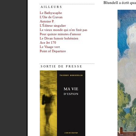
Blundell a écrit qu
AILLEURS
Le Bathyscaphe
L'Oie de Cravan
Antoine P.
L'Éditeur singulier
Le vieux monde qui n'en finit pas
Pour quinze minutes d'amour
Le Divan fumoir bohémien
Ace Jet 170
Le Visage vert
Point of Departure
SORTIE DE PRESSE