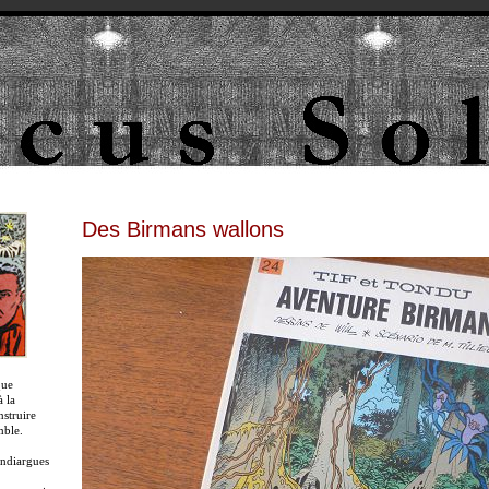
Des Birmans wallons
que
 la
nstruire
mble.
ndiargues