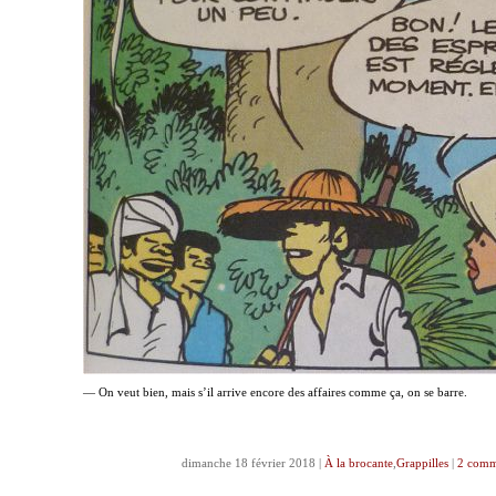
— On veut bien, mais s’il arrive encore des affaires comme ça, on se barre.
dimanche 18 février 2018 |
À la brocante
,
Grappilles
|
2 comm