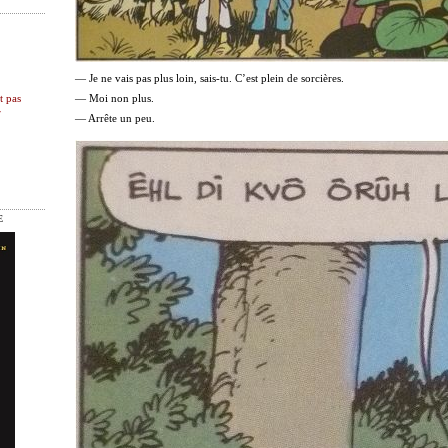
— Je ne vais pas plus loin, sais-tu. C’est plein de sorcières.
t pas
— Moi non plus.
r
— Arrête un peu.
E