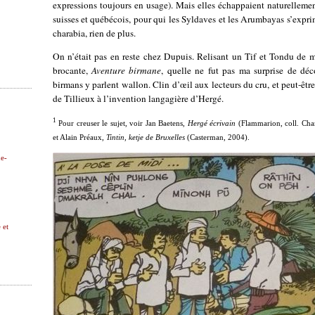
expressions toujours en usage). Mais elles échappaient naturellemen
suisses et québécois, pour qui les Syldaves et les Arumbayas s’expr
charabia, rien de plus.
On n’était pas en reste chez Dupuis. Relisant un Tif et Tondu de 
brocante,
Aventure birmane
, quelle ne fut pas ma surprise de déc
birmans y parlent wallon. Clin d’œil aux lecteurs du cru, et peut-êt
de Tillieux à l’invention langagière d’Hergé.
1
Pour creuser le sujet, voir Jan Baetens,
Hergé écrivain
(Flammarion, coll. Cham
et Alain Préaux,
Tintin, ketje de Bruxelles
(Casterman, 2004).
ne-
 et