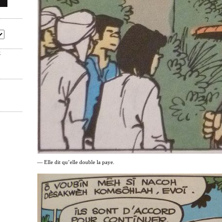
E
— Elle dit qu’elle double la paye.