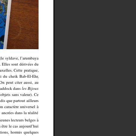
 (le syldave, l’arumbaya
s. Elles sont dérivées du
uxelles. Cette pratique,
ui du cheik Bab-El-Ehr,
 On peut citer aussi, au
 Haddock dans
les Bijoux
 objets sans valeur). Ce
ndis que partout ailleurs
n caractère universel à
 ancrées dans la réalité
eunes lecteurs belges à
 être le cas aujourd’hui
tions, hormis quelques