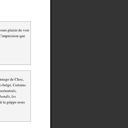
jours plaisir de voir
i l’impression que
sonnage de Choc,
o-belge. Certains
scénarisés,
ebondit
,
les
où la grippe nous