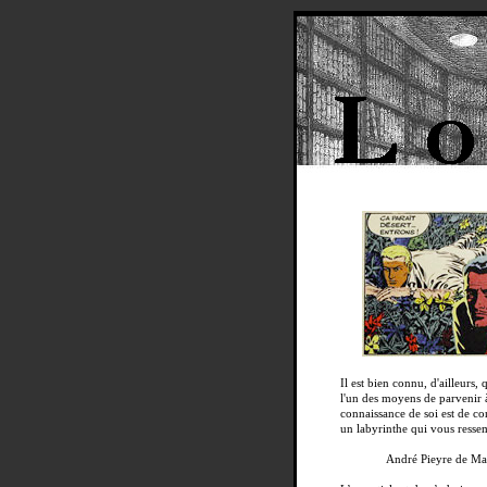
Il est bien connu, d'ailleurs, 
l'un des moyens de parvenir à
connaissance de soi est de co
un labyrinthe qui vous resse
André Pieyre de Ma