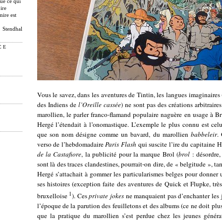
que ce qui
ire
mire est
Stendhal
CE
Vous le savez, dans les aventures de Tintin, les langues imaginaires
des Indiens de
l’Oreille cassée
) ne sont pas des créations arbitraire
marollien, le parler franco-flamand populaire naguère en usage à Br
Hergé l’étendait à l’onomastique. L’exemple le plus connu est cel
que son nom désigne comme un bavard, du marollien
babbeleir
.
verso de l’hebdomadaire
Paris Flash
qui suscite l’ire du capitaine
de la Castafiore
, la publicité pour la marque Brol (
brol
: désordre,
sont là des traces clandestines, pourrait-on dire, de « belgitude », ta
Hergé s’attachait à gommer les particularismes belges pour donner u
ses histoires (exception faite des aventures de Quick et Flupke, très
1
bruxelloise
). Ces
private jokes
ne manquaient pas d’enchanter les j
l’époque de la parution des feuilletons et des albums (ce ne doit plus
que la pratique du marollien s’est perdue chez les jeunes généra