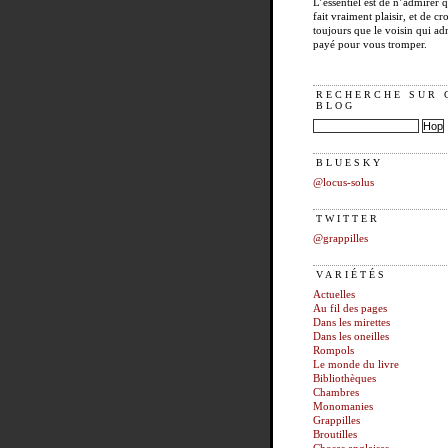
L’essentiel est de n’admirer 
fait vraiment plaisir, et de cro
toujours que le voisin qui ad
payé pour vous tromper.
RECHERCHE SUR 
BLOG
BLUESKY
@locus-solus
TWITTER
@grappilles
VARIÉTÉS
Actuelles
Au fil des pages
Dans les mirettes
Dans les oneilles
Rompols
Le monde du livre
Bibliothèques
Chambres
Monomanies
Grappilles
Broutilles