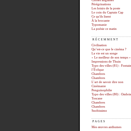
Choses anglaises
Pérégrinations
Les loisirs de la poste
Le coin du Captain Cap
Ce qu'ils lisent
À la brocante
Typomanie
La poésie ce matin
RÉCEMMENT
Civilisation
Qu’est-ce que le cinéma ?
La vie est un songe
« Le meilleur de son temps »
Impressions de Thuin
Typo des villes (81) : Fontai
l’Évêque
Chambres
Chambres
L’art de savoir dire non
Cinémanie
Penguinophilie
Typo des villes (80) : Ombrie
Toscane
Chambres
Chambres
Snobissimo
PAGES
Mes œuvres anthumes