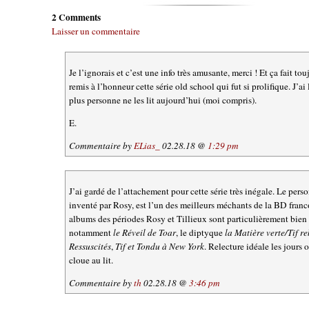
2 Comments
Laisser un commentaire
Je l’ignorais et c’est une info très amusante, merci ! Et ça fait tou
remis à l’honneur cette série old school qui fut si prolifique. J’a
plus personne ne les lit aujourd’hui (moi compris).
E.
Commentaire by
ELias_
02.28.18 @
1:29 pm
J’ai gardé de l’attachement pour cette série très inégale. Le per
inventé par Rosy, est l’un des meilleurs méchants de la BD franc
albums des périodes Rosy et Tillieux sont particulièrement bien 
notamment
le Réveil de Toar
, le diptyque
la Matière verte/Tif r
Ressuscités
,
Tif et Tondu à New York
. Relecture idéale les jours 
cloue au lit.
Commentaire by
th
02.28.18 @
3:46 pm