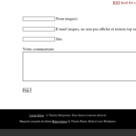
RSS
feed for 
Nom
(requis)
E-mail
(requis, ne sera pas affiché et restera top se
Site
Votre commentaire
Locus Solus
- © Thierry Horguelin. Tous droits et travers réservés.
Maquette inspirée du thème
Benevolence
de Theron Parlin. Réalisé sous Wordpress.