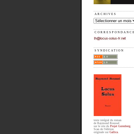
ARCHIVES
CORRESPONDANC
SYNDICATION
texte intégral du roman
de Raymond Roussel
sur le site du
Projet Gutenberg
.
Scan de l'édition
originale sur
Gallica
.