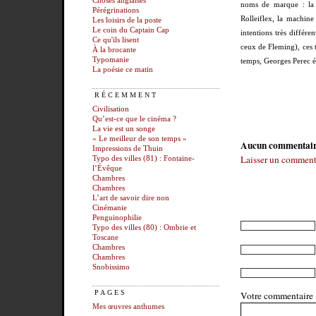
Choses anglaises
noms de marque : la 
Pérégrinations
Rolleiflex, la machine
Les loisirs de la poste
Le coin du Captain Cap
intentions très différ
Ce qu'ils lisent
ceux de Fleming), ces 
À la brocante
Typomanie
temps, Georges Perec é
La poésie ce matin
RÉCEMMENT
Civilisation
Qu’est-ce que le cinéma ?
La vie est un songe
« Le meilleur de son temps »
Aucun commentai
Impressions de Thuin
Laisser un comment
Typo des villes (81) : Fontaine-
l’Évêque
Chambres
Chambres
L’art de savoir dire non
Cinémanie
Penguinophilie
Typo des villes (80) : Ombrie et
Toscane
Chambres
Chambres
Snobissimo
PAGES
Votre commentaire
Mes œuvres anthumes