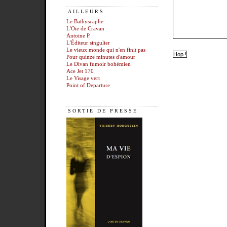
AILLEURS
Le Bathyscaphe
L'Oie de Cravan
Antoine P.
L'Éditeur singulier
Le vieux monde qui n'en finit pas
Pour quinze minutes d'amour
Le Divan fumoir bohémien
Ace Jet 170
Le Visage vert
Point of Departure
SORTIE DE PRESSE