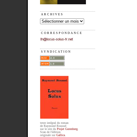
ARCHIVES
CORRESPONDANCE
SYNDICATION
texte intégral du roman
de Raymond Roussel
sur le site du
Projet Gutenberg
.
Scan de l'édition
originale sur
Gallica
.