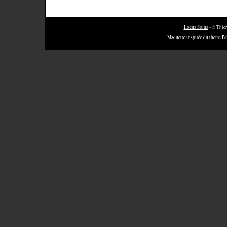
Locus Solus
- © Thier
Maquette inspirée du thème
Be