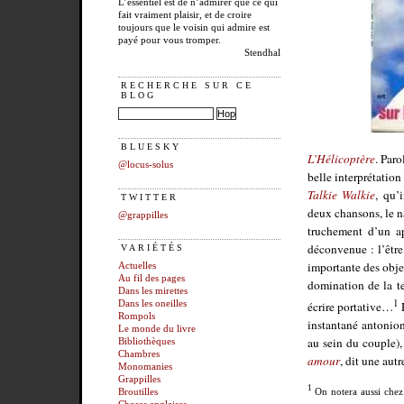
L’essentiel est de n’admirer que ce qui
fait vraiment plaisir, et de croire
toujours que le voisin qui admire est
payé pour vous tromper.
Stendhal
RECHERCHE SUR CE
BLOG
BLUESKY
L’Hélicoptère
. Par
@locus-solus
belle interprétatio
Talkie Walkie
, qu’
TWITTER
deux chansons, le na
@grappilles
truchement d’un app
déconvenue : l’être
VARIÉTÉS
importante des obj
Actuelles
Au fil des pages
domination de la te
Dans les mirettes
1
Dans les oneilles
écrire portative…
Rompols
instantané antonion
Le monde du livre
au sein du couple), 
Bibliothèques
Chambres
amour
, dit une aut
Monomanies
Grappilles
1
Broutilles
On notera aussi ch