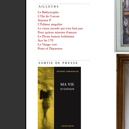
AILLEURS
Le Bathyscaphe
L'Oie de Cravan
Antoine P.
L'Éditeur singulier
Le vieux monde qui n'en finit pas
Pour quinze minutes d'amour
Le Divan fumoir bohémien
Ace Jet 170
Le Visage vert
Point of Departure
SORTIE DE PRESSE