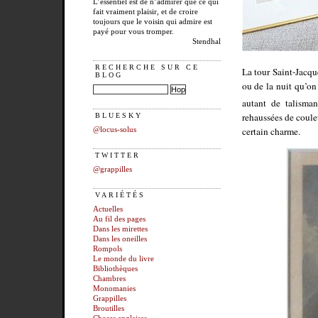
L’essentiel est de n’admirer que ce qui
fait vraiment plaisir, et de croire
toujours que le voisin qui admire est
payé pour vous tromper.
Stendhal
RECHERCHE SUR CE
La tour Saint-Jacq
BLOG
ou de la nuit qu’o
autant de talisma
rehaussées de couleu
BLUESKY
certain charme.
@locus-solus
TWITTER
@grappilles
VARIÉTÉS
Actuelles
Au fil des pages
Dans les mirettes
Dans les oneilles
Rompols
Le monde du livre
Bibliothèques
Chambres
Monomanies
Grappilles
Broutilles