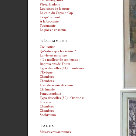
Choses anglaises
Pérégrinations
Les loisirs de la poste
Le coin du Captain Cap
Ce qu'ils lisent
À la brocante
Typomanie
La poésie ce matin
RÉCEMMENT
Civilisation
Qu’est-ce que le cinéma ?
La vie est un songe
« Le meilleur de son temps »
Impressions de Thuin
Typo des villes (81) : Fontaine-
l’Évêque
Chambres
Chambres
L’art de savoir dire non
Cinémanie
Penguinophilie
Typo des villes (80) : Ombrie et
Toscane
Chambres
Chambres
Snobissimo
PAGES
Mes œuvres anthumes