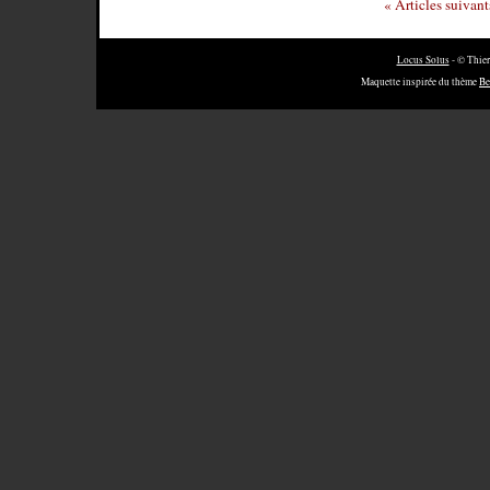
« Articles suivan
Locus Solus
- © Thier
Maquette inspirée du thème
Be