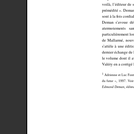
voilà, l’éditeur de 
prémédité ». Deman 
sont à la fois cordi
Deman s’avoue déc
atermoiements sa
particulièrement lo
de Mallarmé, nouve
s’attèle à une édit
dernier échange de 
le volume dont il a
Valéry en a corrigé 
1
Adrienne et Luc Font
du futur », 1997. Voir
Edmond Deman, éditeu