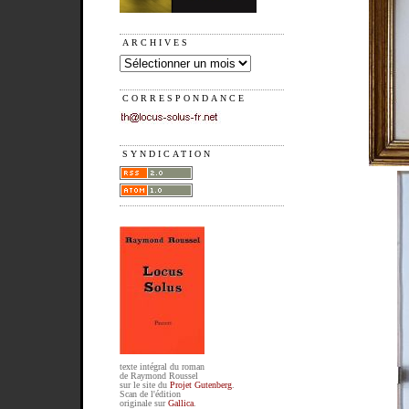
ARCHIVES
CORRESPONDANCE
SYNDICATION
texte intégral du roman
de Raymond Roussel
sur le site du
Projet Gutenberg
.
Scan de l'édition
originale sur
Gallica
.