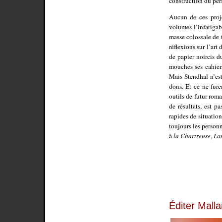
construction du per
Aucun de ces proje
volumes l’infatigab
masse colossale de 
réflexions sur l’art
de papier noircis d
mouches ses cahiers
Mais Stendhal n’est
dons. Et ce ne fure
outils de futur roma
de résultats, est p
rapides de situatio
toujours les person
à
la Chartreuse
,
La
Éditer Mall