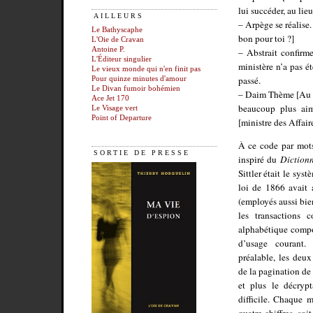
lui succéder, au lie
AILLEURS
– Arpège se réalise.
Le Bathyscaphe
bon pour toi ?]
L'Oie de Cravan
Antoine P.
– Abstrait confirm
L'Éditeur singulier
ministère n’a pas é
Le vieux monde qui n'en finit pas
passé.
Pour quinze minutes d'amour
Le Divan fumoir bohémien
– Daim Thème [Au su
Ace Jet 170
beaucoup plus aim
Le Visage vert
Point of Departure
[ministre des Affair
À ce code par mots
SORTIE DE PRESSE
inspiré du
Dictionn
Sittler était le sys
loi de 1866 avait 
(employés aussi bie
les transactions c
alphabétique compo
d’usage courant.
préalable, les deu
de la pagination de 
et plus le décryp
difficile. Chaque 
quatre chiffres, so