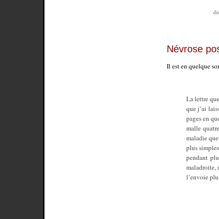
di
Névrose pos
Il est en quelque so
La lettre qu
que j’ai lai
pages en que
malle quatr
maladie que 
plus simples
pendant plus
maladroite, m
l’envoie pl