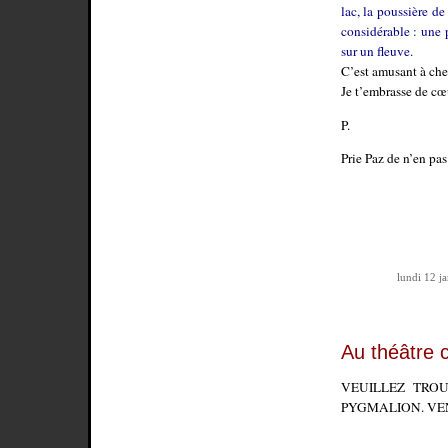
lac, la poussière de
considérable : une 
sur un fleuve.
C’est amusant à che
Je t’embrasse de cœ
P.
Prie Paz de n’en pas
lundi 12 j
Au théâtre c
VEUILLEZ TROU
PYGMALION. VEN