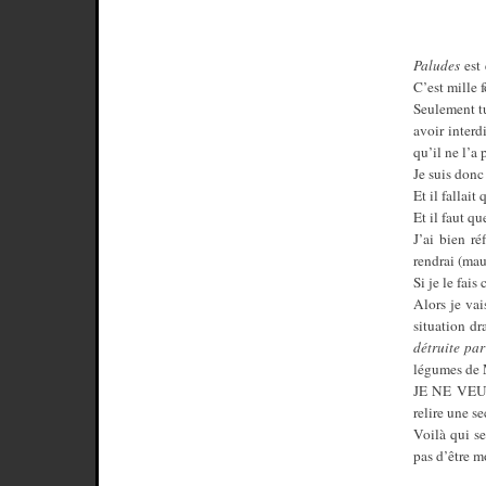
Paludes
est 
C’est mille 
Seulement tu
avoir interd
qu’il ne l’a 
Je suis donc 
Et il fallait 
Et il faut que
J’ai bien ré
rendrai (ma
Si je le fai
Alors je vai
situation d
détruite pa
légumes de M
JE NE VEU
relire une se
Voilà qui se
pas d’être m