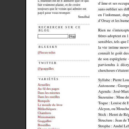
L’essentiel est de n’admirer que ce qui
d’âme et ses occupat
fait vraiment plaisir, et de croire
sans oublier ses dif
toujours que le voisin qui admire est
payé pour vous tromper.
en l’informant, dep
Stendhal
d’Orsay et les hume
RECHERCHE SUR CE
Rien ne s’intercep
BLOG
frères adoptent en 1
sensibles, tels que 
la vie intime mouv
BLUESKY
connaît le goût de
@locus-solus
de son espièglerie –
TWITTER
parviendra à décr
@grappilles
chercheurs s’étaien
Syllabe : Pierre Lo
VARIÉTÉS
Autonome : George
Actuelles
Au fil des pages
Agenda : José-Mari
Dans les mirettes
Suzeraine : Mme de
Dans les oneilles
Rompols
Toque : Louise de 
Le monde du livre
Alcyon, ou Mouche 
Bibliothèques
Chambres
Stick : Henri de Ré
Monomanies
Structure : Jean de 
Grappilles
Strophe : André Le
Broutilles