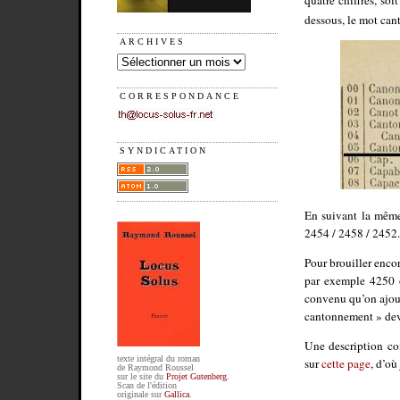
dessous, le mot can
ARCHIVES
CORRESPONDANCE
SYNDICATION
En suivant la même
2454 / 2458 / 2452.
Pour brouiller encor
par exemple 4250 o
convenu qu’on ajout
cantonnement » dev
Une description c
texte intégral du roman
sur
cette page
, d’où
de Raymond Roussel
sur le site du
Projet Gutenberg
.
Scan de l'édition
originale sur
Gallica
.