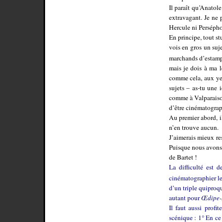
Il paraît qu’Anatole
extravagant. Je ne
Hercule ni Perséph
En principe, tout st
vois en gros un suj
marchands d’estamp
mais je dois à ma 
comme cela, aux ye
sujets – as-tu une 
comme à Valparaiso.
d’être cinématograp
Au premier abord, i
n’en trouve aucun.
J’aimerais mieux re
Puisque nous avons l
de Bartet !
La difficulté est 
cinématographier l
d’un triple quiproq
autant pour
Œdipe-
Il faut aussi profi
scénique : 1° En ce 