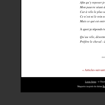
Afin qu’y reposer je
Mon pauvre séant 
Car à vélo le plus 
Ce n’est ni le rein n
Mais ce qui est ent
À quoi je réponds to
Qu’au vélo, désorm
Préfère le cheval : à
me
« Articles suivant
Locus Solus
- © Thier
Maquette inspirée du thème
Be