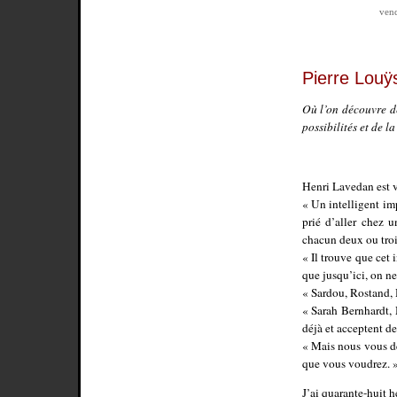
vend
Pierre Louÿ
Où l’on découvre d
possibilités et de l
Henri Lavedan est ve
« Un intelligent im
prié d’aller chez 
chacun deux ou troi
« Il trouve que cet
que jusqu’ici, on ne
« Sardou, Rostand, 
« Sarah Bernhardt, 
déjà et acceptent d
« Mais nous vous de
que vous voudrez. 
J’ai quarante-huit he