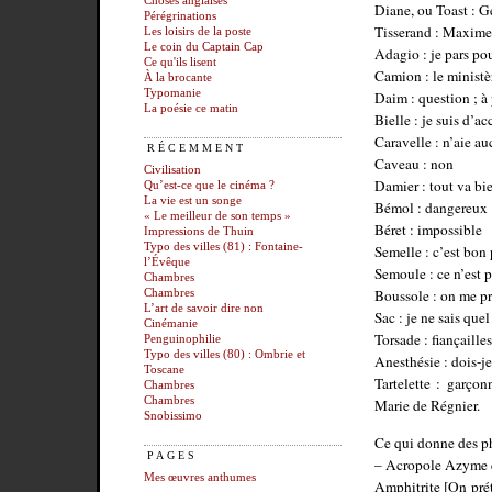
Choses anglaises
Diane, ou Toast : 
Pérégrinations
Tisserand : Maxim
Les loisirs de la poste
Le coin du Captain Cap
Adagio : je pars p
Ce qu'ils lisent
Camion : le ministè
À la brocante
Typomanie
Daim : question ; 
La poésie ce matin
Bielle : je suis d’ac
Caravelle : n’aie a
RÉCEMMENT
Caveau : non
Civilisation
Damier : tout va bi
Qu’est-ce que le cinéma ?
La vie est un songe
Bémol : dangereux
« Le meilleur de son temps »
Béret : impossible
Impressions de Thuin
Typo des villes (81) : Fontaine-
Semelle : c’est bon 
l’Évêque
Semoule : ce n’est p
Chambres
Boussole : on me 
Chambres
L’art de savoir dire non
Sac : je ne sais quel
Cinémanie
Torsade : fiançailles
Penguinophilie
Typo des villes (80) : Ombrie et
Anesthésie : dois-
Toscane
Tartelette : garço
Chambres
Chambres
Marie de Régnier.
Snobissimo
Ce qui donne des p
PAGES
– Acropole Azyme es
Mes œuvres anthumes
Amphitrite [On pré